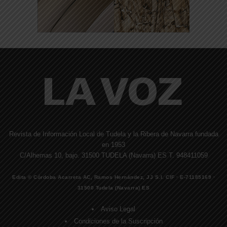
Revista de Información Local de Tudela y la Ribera de Navarra fundada
en 1953
C/Alhemas 10, bajo. 31500 TUDELA (Navarra) ES T. 948411059
Edita © Córdoba Acarreta AC, Ramos Hernández, JJ S.I. CIF · E-71185169 ·
31500 Tudela (Navarra) ES
Aviso Legal
Condiciones de la Suscripción