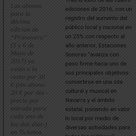
Los abonos
ediciones de 2016, con un
para la
registro del aumento del
décima
público local y nacional en
edición de
un 25% con respecto al
“Primavera”
(5 y 6 de
año anterior, Estaciones
Mayo de
Sonoras “avanza con
2017) ya
paso firme hacia uno de
están a la
sus principales objetivos:
venta por 30
convertirse en una cita
€ (sin abono:
cultural y musical en
20 € por día -
precio por
Navarra y el ámbito
entrada para
estatal, poniendo en valor
cada uno de
lo local por medio de
los dos días-)
diversas actividades para
en Ticketea