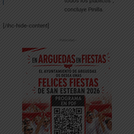
todos los públicos”,
concluye Pinilla.
[/ihc-hide-content]
-- Publicidad --