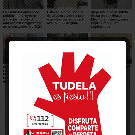
La Casa del Almirante
Futura Tudela llenará
Alejo anuncia la salida
exhibirá el proyecto
de arte urbano cuatro
de su tercer disco,
ganador de David
espacios de la ciudad
Mundo en ruinas, para
Mutiloa tras imponerse
del 15 al 23 de julio
el próximo 25 de
en el certamen de 2026
septiembre
Rafael Manero
Fustiñana se suma al
La Peña Andatu convoca
reconocido con la
festival Rincones y
la XV edición del
Medalla de Oro 2026 de
Recovecos con una
Concurso de
la Federación de Coros
propuesta teatral para
Microrrelatos Festivos
de Navarra
la noche del viernes
Memorial Javier
Martínez Llort