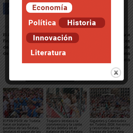
Artículo anterior
Artículo siguiente
El Aspil-Vidal, en la fiesta
El grupo motor recuerda a
fin de curso de la Escuela
los representantes
de Fútbol Sala y Fútbol-8
electos que Campus de
de Ribaforada
Tudela debe ser una
realidad esta legislatura
Artículos relacionados
Más del autor
El PSN-PSOE de Tudela
Toquero destaca la
Gigantes y Cabezudos
hace un balance
convivencia y la caída
en Tudela 2026: horarios
positivo de las fiestas,
de los delitos en el
y recorridos en las
destaca el papel de las
balance de las Fiestas
Fiestas de Santa Ana