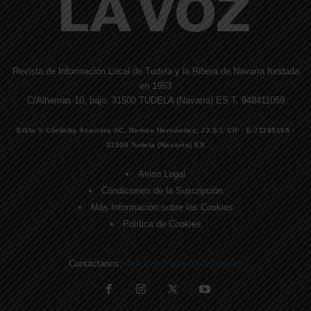
Revista de Información Local de Tudela y la Ribera de Navarra fundada
en 1953
C/Alhemas 10, bajo. 31500 TUDELA (Navarra) ES T. 948411059
Edita © Córdoba Acarreta AC, Ramos Hernández, JJ S.I. CIF · E-71185169 ·
31500 Tudela (Navarra) ES
Aviso Legal
Condiciones de la Suscripción
Más Información sobre las Cookies
Política de Cookies
Contáctanos:
direccion@lavozdelaribera.es