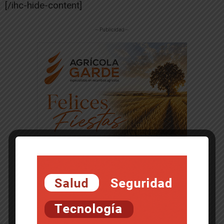
[/ihc-hide-content]
-- Publicidad --