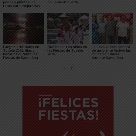
peñas y plantea los
de Santa Ana 2026
retos para mejorarlas
Fuegos artificiales en
Qué hacer con niños en
La Revolvedera llenará
Tudela 2026: días y
las Fiestas de Tudela
de ambiente festivo las
horarios durante las
2026
calles de Tudela
Fiestas de Santa Ana
durante Santa Ana