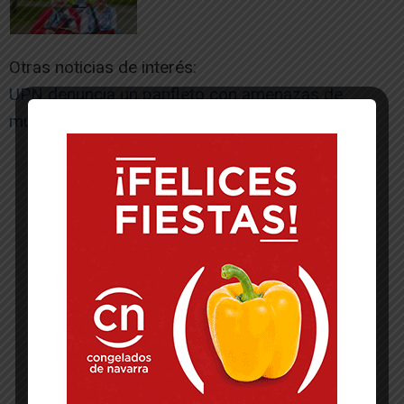
Otras noticias de interés:
UPN denuncia un panfleto con amenazas de
muerte al alcalde de Cascante
-- Publicidad --