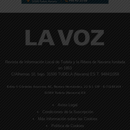
Revista de Información Local de Tudela y la Ribera de Navarra fundada
en 1953
C/Alhemas 10, bajo. 31500 TUDELA (Navarra) ES T. 948411059
Edita © Córdoba Acarreta AC, Ramos Hernández, JJ S.I. CIF · E-71185169 ·
31500 Tudela (Navarra) ES
Aviso Legal
Condiciones de la Suscripción
Más Información sobre las Cookies
Política de Cookies