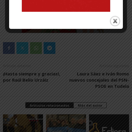
Artículo anterior
Artículo siguiente
¡Hasta siempre y gracias!,
Laura Sáez e Iván Romo
por Raúl Belío Urzáiz
nuevos concejales del PSN-
PSOE en Tudela
Artículos relacionados
Más del autor