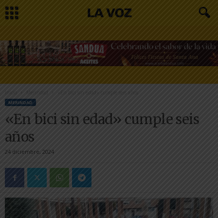
Inicio
Merindad
«En bici sin edad» cumple seis años
MERINDAD
«En bici sin edad» cumple seis
años
24 diciembre, 2024