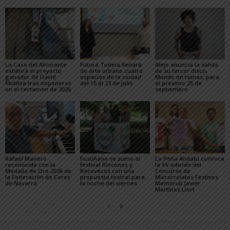
La Casa del Almirante
Futura Tudela llenará
Alejo anuncia la salida
exhibirá el proyecto
de arte urbano cuatro
de su tercer disco,
ganador de David
espacios de la ciudad
Mundo en ruinas, para
Mutiloa tras imponerse
del 15 al 23 de julio
el próximo 25 de
en el certamen de 2026
septiembre
Rafael Manero
Fustiñana se suma al
La Peña Andatu convoca
reconocido con la
festival Rincones y
la XV edición del
Medalla de Oro 2026 de
Recovecos con una
Concurso de
la Federación de Coros
propuesta teatral para
Microrrelatos Festivos
de Navarra
la noche del viernes
Memorial Javier
Martínez Llort