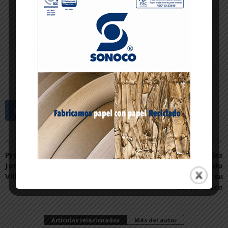
Artículo anterior
Artículo siguiente
Programa de las XII
ALEJO presenta “Miss
Jornadas Barrocas de
recuerdos”, segundo
Villafranca 2025
single del que será su
tercer disco
Artículos relacionados
Más del autor