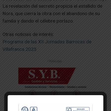
La revelación del secreto propicia el estallido de
Nora, que cierra la obra con el abandono de su
familia y dando el célebre portazo.
Otras noticias de interés:
Programa de las XII Jornadas Barrocas de
Villafranca 2025
-- Publicidad --