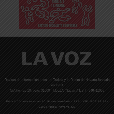
Revista de Información Local de Tudela y la Ribera de Navarra fundada
en 1953
C/Alhemas 10, bajo. 31500 TUDELA (Navarra) ES T. 948411059
Edita © Córdoba Acarreta AC, Ramos Hernández, JJ S.I. CIF · E-71185169 ·
31500 Tudela (Navarra) ES