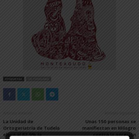
ETIQUETAS
CD TUDELANO
Artículo anterior
Artículo siguiente
La Unidad de
Unas 150 personas se
Ortogeriatría de Tudela
manifiestan en Milagro
eleva al 82,9% la
contra la agresión