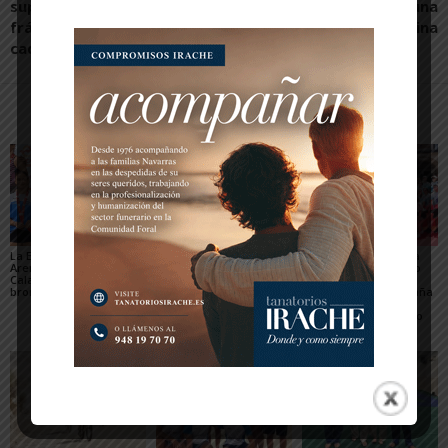
supervivencia en pacientes
machista sufrida por una
frágiles con fractura de
vecina
cadera
Artículos relacionados
Más del autor
La Escuela del Triatlón
César Monasterio será
El SDR Arenas supera
Arenas regresa de
el entrenador del C.D.
con éxito el gran reto
Calahorra con dos
Tudelano: «Queremos
organizativo del
bronces nacionales
un equipo que ilusione y
Campeonato de España
vaya a por los partidos»
de Triatlón de Edad
Escolar y del XXV Reto
del...