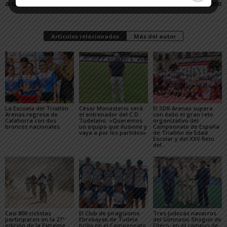
a uno
Tudelano
Artículos relacionados
Más del autor
La Escuela del Triatlón
César Monasterio será
El SDR Arenas supera
Arenas regresa de
el entrenador del C.D.
con éxito el gran reto
Calahorra con dos
Tudelano: «Queremos
organizativo del
bronces nacionales
un equipo que ilusione y
Campeonato de España
vaya a por los partidos»
de Triatlón de Edad
Escolar y del XXV Reto
del...
Casi 800 ciclistas
El Club de piragüismo
Tres judocas navarros
participaron en la 27ª
Ebrokayak de Tudela
del Gimnasio Shogun de
edición de la Extreme
brilla en el Campeonato
Fitero, en el campus de