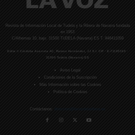
Revista de Información Local de Tudela y la Ribera de Navarra fundada
en 1953
C/Alhemas 10, bajo. 31500 TUDELA (Navarra) ES T. 948411059
Edita © Córdoba Acarreta AC, Ramos Hernández, JJ S.I. CIF · E-71185169 ·
31500 Tudela (Navarra) ES
Aviso Legal
Condiciones de la Suscripción
Más Información sobre las Cookies
Política de Cookies
Contáctanos:
direccion@lavozdelaribera.es