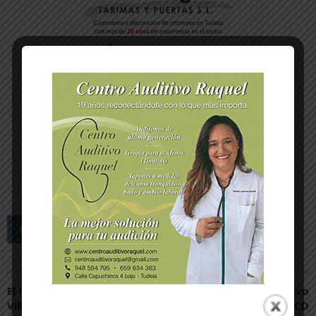
Artículo anterior
Artículo siguiente
El C.D. Alesves de
David González, nuevo
Villafranca 2023-2024, uno
entrenador del CD