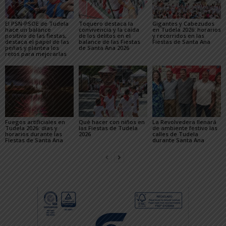
El PSN-PSOE de Tudela
Toquero destaca la
Gigantes y Cabezudos
hace un balance
convivencia y la caída
en Tudela 2026: horarios
positivo de las fiestas,
de los delitos en el
y recorridos en las
destaca el papel de las
balance de las Fiestas
Fiestas de Santa Ana
peñas y plantea los
de Santa Ana 2026
retos para mejorarlas
Fuegos artificiales en
Qué hacer con niños en
La Revolvedera llenará
Tudela 2026: días y
las Fiestas de Tudela
de ambiente festivo las
horarios durante las
2026
calles de Tudela
Fiestas de Santa Ana
durante Santa Ana