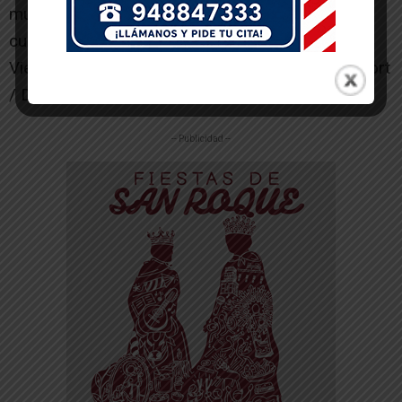
municipios de la Baja Navarra y entidades
culturales como la Asociación de Amigos de la
Vieja Navarra, con sede en Saint Jean Pied de Port
/ Donibane Garazi.[/ihc-hide-content]
-- Publicidad --