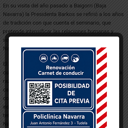
En su visita del año pasado a Baigorri (Baja
Navarra) la Presidenta Barkos se refirió a los años
de tradición con que cuenta el seminario, que
pretende intensificar las relaciones humanas y
sociales de quienes comparten la realidad de
Navarra a ambos lados del Pirineo.
El Seminario las dos Navarras es un certamen
cultural anual que se celebra desde el año 2005, a
razón de uno al año, alternando una edición en
cada lado de la muga, con el fin de compartir
conocimientos, experiencias y proyectos entre
instituciones y entidades culturales de ambos
territorios. Está promovido por el Gobierno de
Navarra, conjuntamente con los principales