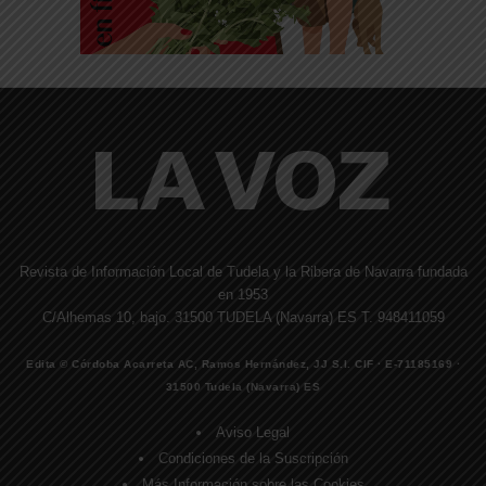
Revista de Información Local de Tudela y la Ribera de Navarra fundada
en 1953
C/Alhemas 10, bajo. 31500 TUDELA (Navarra) ES T. 948411059
Edita © Córdoba Acarreta AC, Ramos Hernández, JJ S.I. CIF · E-71185169 ·
31500 Tudela (Navarra) ES
Aviso Legal
Condiciones de la Suscripción
Más Información sobre las Cookies