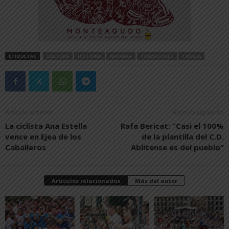
ETIQUETAS
CULTURA
HISTORIA
NAVARRA
TRADICIONES
TUDELA
Artículo anterior
Artículo siguiente
La ciclista Ana Estella
Rafa Bericat: “Casi el 100%
vence en Ejea de los
de la plantilla del C.D.
Caballeros
Ablitense es del pueblo”
Artículos relacionados
Más del autor