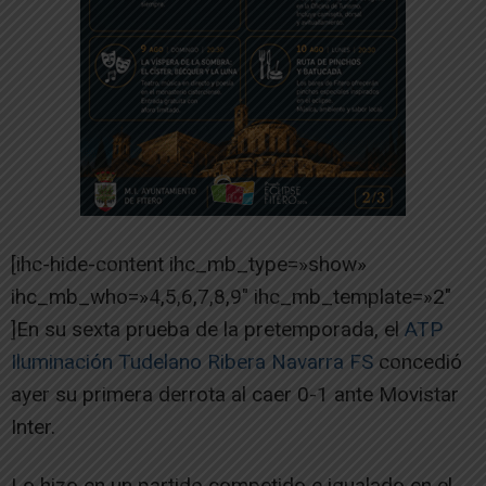
[ihc-hide-content ihc_mb_type=»show»
ihc_mb_who=»4,5,6,7,8,9″ ihc_mb_template=»2″
]En su sexta prueba de la pretemporada, el
ATP
Iluminación Tudelano Ribera Navarra FS
concedió
ayer su primera derrota al caer 0-1 ante Movistar
Inter.
Lo hizo en un partido competido e igualado en el