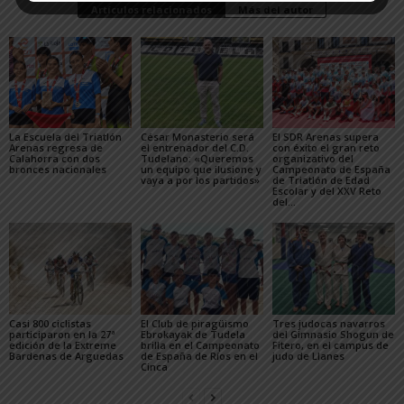
Artículos relacionados
Más del autor
La Escuela del Triatlón
César Monasterio será
El SDR Arenas supera
Arenas regresa de
el entrenador del C.D.
con éxito el gran reto
Calahorra con dos
Tudelano: «Queremos
organizativo del
bronces nacionales
un equipo que ilusione y
Campeonato de España
vaya a por los partidos»
de Triatlón de Edad
Escolar y del XXV Reto
del...
Casi 800 ciclistas
El Club de piragüismo
Tres judocas navarros
participaron en la 27ª
Ebrokayak de Tudela
del Gimnasio Shogun de
edición de la Extreme
brilla en el Campeonato
Fitero, en el campus de
Bardenas de Arguedas
de España de Ríos en el
judo de Llanes
Cinca