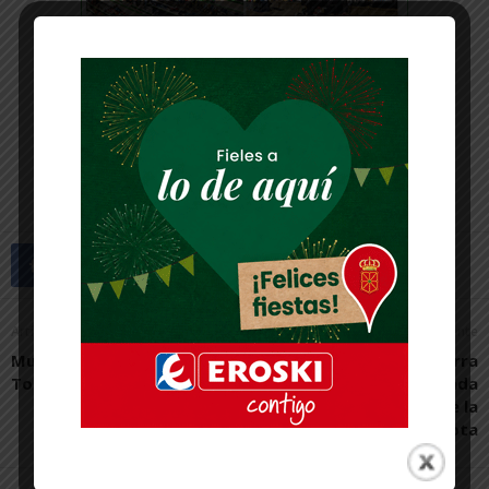
Artículo anterior
Artículo siguiente
Multitudinario Día del
El Ribera Navarra FS cierra
Tomate en Cadreita
la pretemporada
remontando sobre la
bocina a Xota