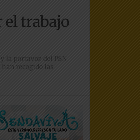
el trabajo
 y la portavoz del PSN-
 han recogido las