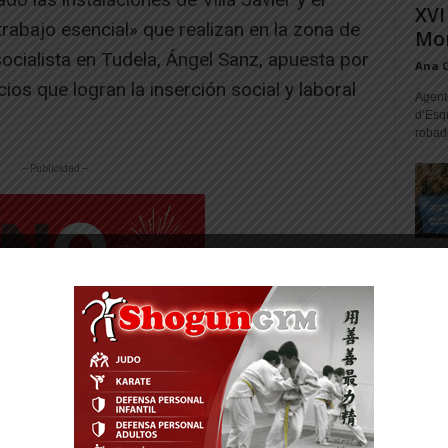
XVI
rabajo esencial» que realizan en la zona de
Mon
socialista en Tudela, Ángel Sanz, apuesta por
Ana 
os que logran la inserción social y laboral
Agente
d’Esq
robad
-- Publicidad --