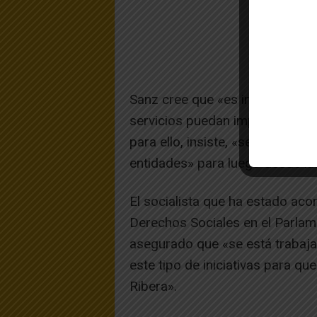
Sanz cree que «es imprescindib
servicios puedan impulsar su cr
para ello, insiste, «se debe es
entidades» para luego desde las 
El socialista que ha estado ac
Derechos Sociales en el Parlam
asegurado que «se está trabaja
este tipo de iniciativas para qu
Ribera».