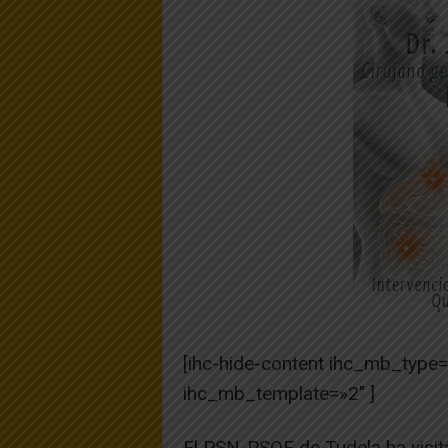
[ihc-hide-content ihc_mb_type
ihc_mb_template=»2″ ]
El PSN-PSOE de Tudela ha visitad