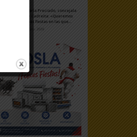
María Preciado, concejala
de Cadreita: «Queremos
unas fiestas en las que...
7 julio, 2026