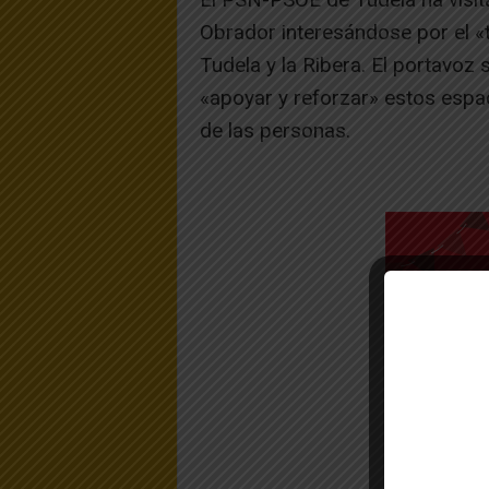
Obrador interesándose por el «t
Tudela y la Ribera. El portavoz 
«apoyar y reforzar» estos espaci
de las personas.