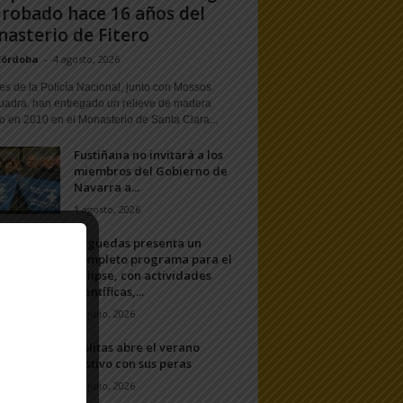
 robado hace 16 años del
asterio de Fitero
Córdoba
-
4 agosto, 2026
s de la Policía Nacional, junto con Mossos
uadra, han entregado un relieve de madera
o en 2010 en el Monasterio de Santa Clara...
Fustiñana no invitará a los
miembros del Gobierno de
Navarra a...
1 agosto, 2026
Arguedas presenta un
completo programa para el
eclipse, con actividades
científicas,...
20 julio, 2026
Ablitas abre el verano
festivo con sus peras
11 julio, 2026