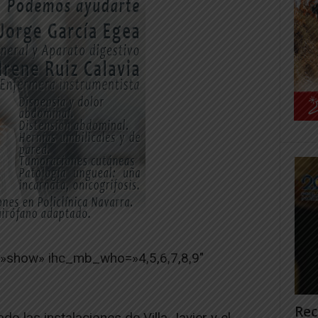
=»show» ihc_mb_who=»4,5,6,7,8,9″
Rec
o las instalaciones de Villa Javier y el