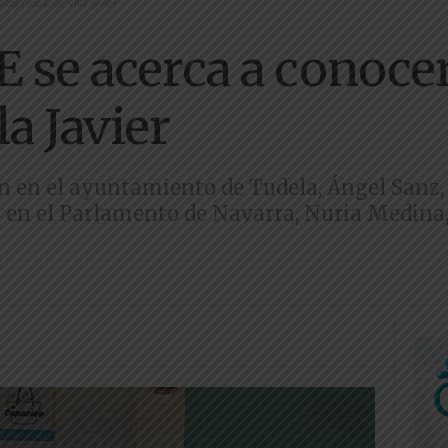
bajo social de Villa Javier
 se acerca a conocer 
la Javier
n en el ayuntamiento de Tudela, Ángel Sanz,
 en el Parlamento de Navarra, Nuria Medina,