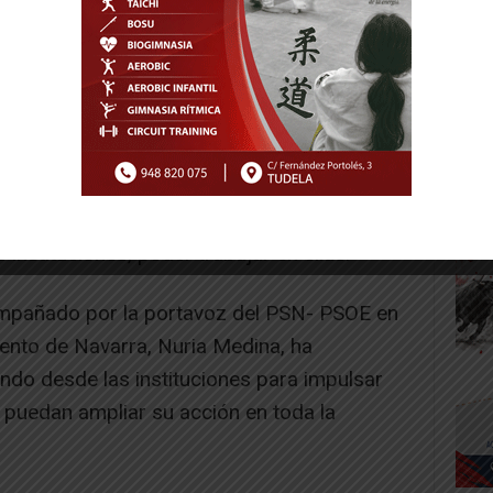
le que las personas que acuden a estos
ecimiento y desarrollo personal y social», y
cuchar las necesidades y demandas de las
instituciones, poder trabajar en ellas.
ompañado por la portavoz del PSN- PSOE en
ento de Navarra, Nuria Medina, ha
ndo desde las instituciones para impulsar
e puedan ampliar su acción en toda la