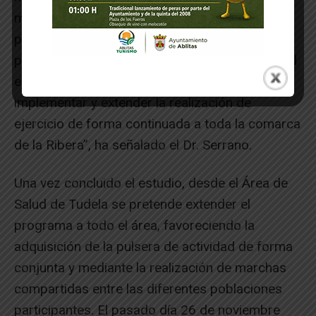
monitorizando dicha actividad a través de
pulseras de actividad. “Hemos visto que el
programa es efectivo para la mejora de la salud
en la población sedentaria y el reto es
implementar y extender la realización de
ejercicio de forma continuada a toda la comarca
de la Ribera”, ha señalado el Dr. Serrano.
Una vez concluido el estudio, desde el Área de
Salud de Tudela se pretende extender el
programa a todo el área, favoreciendo la
adquisición de la pulsera de actividad de forma
conjunta y mediante la realización de marchas
compartidas entre las diferentes poblaciones
participantes. El pasado día 26 de noviembre