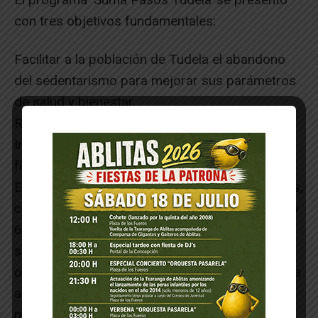
con tres objetivos fundamentales:
Facilitar a la población de Tudela el abandono
del sedentarismo para mejorar sus parámetros
de salud y bienestar.
Reducir el número de personas sedentarias.
Iniciar a la persona sedentaria en la actividad
física.
El estudio ha tenido una duración de seis meses,
con un total de 100 participantes, 38 hombres y
62 mujeres, seleccionados por los centros de
salud y por el Ayuntamiento de Tudela. El
objetivo específico ha consistido en aumentar la
actividad diaria de cada participante con una
meta propuesta de 10.000 pasos diarios,