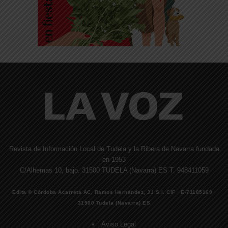
Revista de Información Local de Tudela y la Ribera de Navarra fundada
en 1953
C/Alhemas 10, bajo. 31500 TUDELA (Navarra) ES T. 948411059
Edita © Córdoba Acarreta AC, Ramos Hernández, JJ S.I. CIF · E-71185169 ·
31500 Tudela (Navarra) ES
Aviso Legal