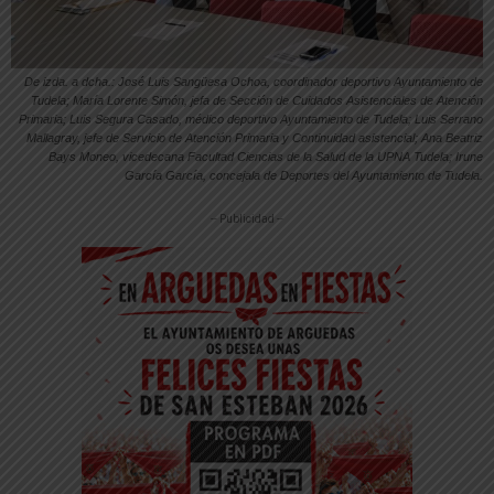
De izda. a dcha.: José Luis Sangüesa Ochoa, coordinador deportivo Ayuntamiento de
Tudela; María Lorente Simón, jefa de Sección de Cuidados Asistenciales de Atención
Primaria; Luis Segura Casado, médico deportivo Ayuntamiento de Tudela; Luis Serrano
Mallagray, jefe de Servicio de Atención Primaria y Continuidad asistencial; Ana Beatriz
Bays Moneo, vicedecana Facultad Ciencias de la Salud de la UPNA Tudela; Irune
García García, concejala de Deportes del Ayuntamiento de Tudela.
-- Publicidad --