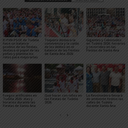
El PSN-PSOE de Tudela
Toquero destaca la
Gigantes y Cabezudos
hace un balance
convivencia y la caída
en Tudela 2026: horarios
positivo de las fiestas,
de los delitos en el
y recorridos en las
destaca el papel de las
balance de las Fiestas
Fiestas de Santa Ana
peñas y plantea los
de Santa Ana 2026
retos para mejorarlas
Fuegos artificiales en
Qué hacer con niños en
La Revolvedera llenará
Tudela 2026: días y
las Fiestas de Tudela
de ambiente festivo las
horarios durante las
2026
calles de Tudela
Fiestas de Santa Ana
durante Santa Ana