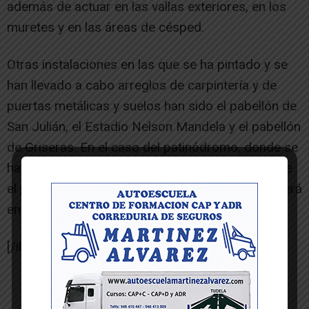
además de actuar en las vallas exteriores, en los
muretes y en las áreas de césped.
Otras instalaciones en las que se ha pintado y se
han llevado a cabo arreglos de carpintería y de
puertas metálicas y suelos han sido el pabellón de
San Julián, el Estadio Nelson Mandela y el pabellón
de Griseras. En el caso del patinódromo, donde se
han arreglado zonas del vallado, queda pendiente
el pintado de la fachada exterior, que se acometerá
en verano.
[/ihc-hide-content]
-- Publicidad --