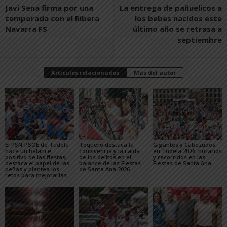
Javi Sena firma por una
La entrega de pañuelicos a
temporada con el Ribera
los bebes nacidos este
Navarra FS
último año se retrasa a
septiembre
Artículos relacionados
Más del autor
El PSN-PSOE de Tudela
Toquero destaca la
Gigantes y Cabezudos
hace un balance
convivencia y la caída
en Tudela 2026: horarios
positivo de las fiestas,
de los delitos en el
y recorridos en las
destaca el papel de las
balance de las Fiestas
Fiestas de Santa Ana
peñas y plantea los
de Santa Ana 2026
retos para mejorarlas