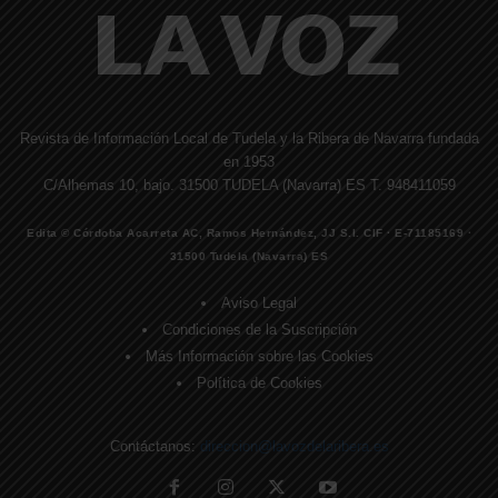
Revista de Información Local de Tudela y la Ribera de Navarra fundada
en 1953
C/Alhemas 10, bajo. 31500 TUDELA (Navarra) ES T. 948411059
Edita © Córdoba Acarreta AC, Ramos Hernández, JJ S.I. CIF · E-71185169 ·
31500 Tudela (Navarra) ES
Aviso Legal
Condiciones de la Suscripción
Más Información sobre las Cookies
Política de Cookies
Contáctanos:
direccion@lavozdelaribera.es