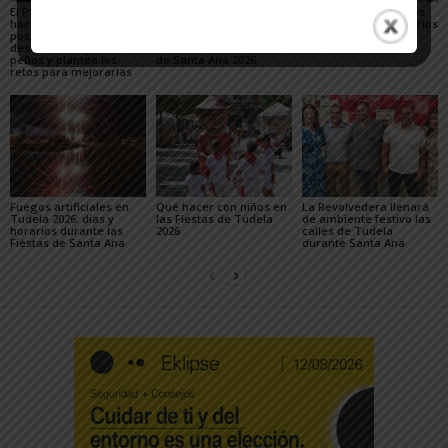
El PSN-PSOE de Tudela
Toquero destaca la
Gigantes y Cabezudos
hace un balance
convivencia y la caída
en Tudela 2026: horarios
positivo de las fiestas,
de los delitos en el
y recorridos en las
destaca el papel de las
balance de las Fiestas
Fiestas de Santa Ana
peñas y plantea los
de Santa Ana 2026
retos para mejorarlas
Fuegos artificiales en
Qué hacer con niños en
La Revolvedera llenará
Tudela 2026: días y
las Fiestas de Tudela
de ambiente festivo las
horarios durante las
2026
calles de Tudela
Fiestas de Santa Ana
durante Santa Ana