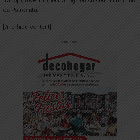
trabajo, UNED Tudela, acoge en su sede la reunión
de Patronato.
[/ihc-hide-content]
-- Publicidad --