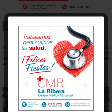
Artículo anterior
Artículo siguiente
Toquero recuerda a la
El PSN-PSOE garantiza la
ciudadanía que el domingo
gratuidad de las escuelas
deben elegir entre «buena
infantiles en Tudela
o mala gestión»
Artículos relacionados
Más del autor