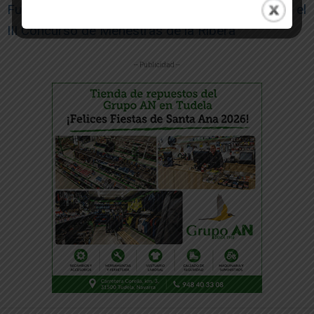
Fustiñana elegirá a los representantes locales en el
III Concurso de Menestras de la Ribera
-- Publicidad --