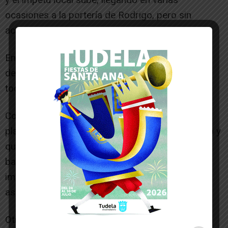
ocasiones a la portería de Rodrigo, pero sin
acierto.
En los últimos minutos Navales, tras un centro
desde la izquierda, consigue rematar, y pese a
tocarla Rodrigo el 4-1 sube al marcador.
Con el 4-1 se llega al final, donde el Novallas
plantó cara a un equipo que lucha por el ascenso y
que volvió a ser penalizado en los minutos que
bajo la intensidad, los locales suman 3 puntos
importantísimos para seguir luchando por el
ascenso.[/ihc-hide-content]
Otras noticias de interés: