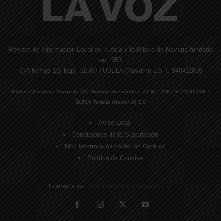
Revista de Información Local de Tudela y la Ribera de Navarra fundada
en 1953
C/Alhemas 10, bajo. 31500 TUDELA (Navarra) ES T. 948411059
Edita © Córdoba Acarreta AC, Ramos Hernández, JJ S.I. CIF · E-71185169 ·
31500 Tudela (Navarra) ES
Aviso Legal
Condiciones de la Suscripción
Más Información sobre las Cookies
Política de Cookies
Contáctanos:
direccion@lavozdelaribera.es