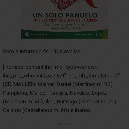
Foto e información: CD Novallas
[ihc-hide-content ihc_mb_type=»show»
ihc_mb_who=»4,5,6,7,8,9″ ihc_mb_template=»2″
]
CD MALLEN
: Mainar, Daniel (Martínez m. 82),
Pamplona, Marco, Ferreira, Navales, López
(Muresan m. 46), Iker, Buitrago (Pascual m. 71),
Galindo (Castellanos m. 60) e ibañez
-- Publicidad --