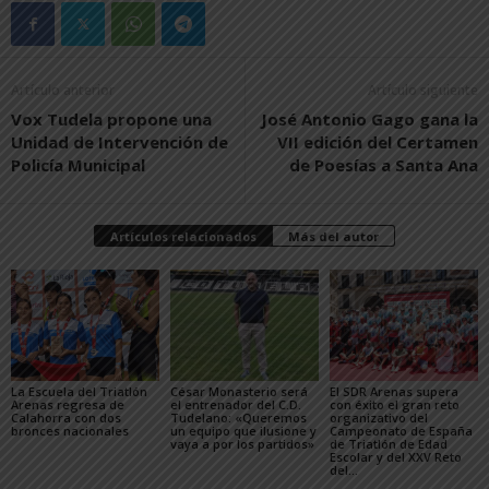
Artículo anterior
Artículo siguiente
Vox Tudela propone una
José Antonio Gago gana la
Unidad de Intervención de
VII edición del Certamen
Policía Municipal
de Poesías a Santa Ana
Artículos relacionados
Más del autor
La Escuela del Triatlón
César Monasterio será
El SDR Arenas supera
Arenas regresa de
el entrenador del C.D.
con éxito el gran reto
Calahorra con dos
Tudelano: «Queremos
organizativo del
bronces nacionales
un equipo que ilusione y
Campeonato de España
vaya a por los partidos»
de Triatlón de Edad
Escolar y del XXV Reto
del...