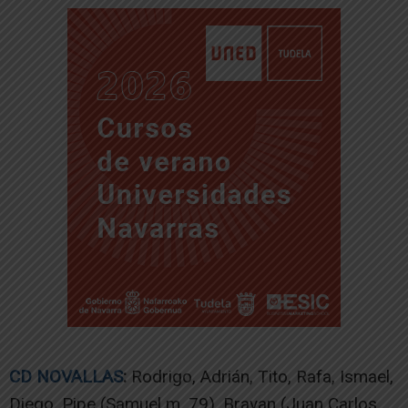
CD NOVALLAS
:
Rodrigo, Adrián, Tito, Rafa, Ismael,
Diego, Pipe (Samuel m. 79), Brayan (Juan Carlos