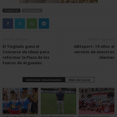
ETIQUETAS
CD NOVALLAS
Artículo anterior
Artículo siguiente
El Tinglado gana el
ABSsport: 19 años al
Concurso de Ideas para
servicio de nuestros
reformar la Plaza de los
clientes
Fueros de Arguedas
Artículos relacionados
Más del autor
La Escuela del Triatlón
César Monasterio será
El SDR Arenas supera