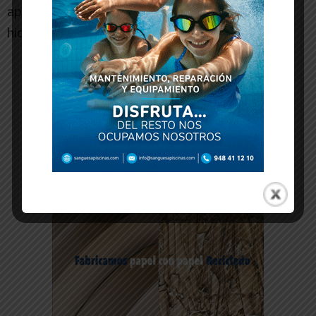
aprovechar el buen comienzo del partido.[/ihc-
hide-content]
-- Publicidad --