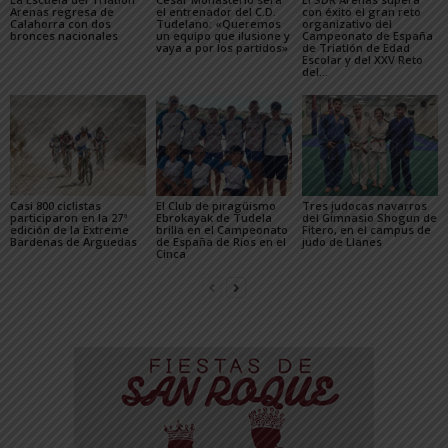
Arenas regresa de
el entrenador del C.D.
con éxito el gran reto
Calahorra con dos
Tudelano: «Queremos
organizativo del
bronces nacionales
un equipo que ilusione y
Campeonato de España
vaya a por los partidos»
de Triatlón de Edad
Escolar y del XXV Reto
del...
Casi 800 ciclistas
El Club de piragüismo
Tres judocas navarros
participaron en la 27ª
Ebrokayak de Tudela
del Gimnasio Shogun de
edición de la Extreme
brilla en el Campeonato
Fitero, en el campus de
Bardenas de Arguedas
de España de Ríos en el
judo de Llanes
Cinca