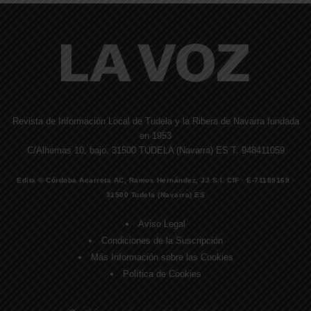
Revista de Información Local de Tudela y la Ribera de Navarra fundada
en 1953
C/Alhemas 10, bajo. 31500 TUDELA (Navarra) ES T. 948411059
Edita © Córdoba Acarreta AC, Ramos Hernández, JJ S.I. CIF · E-71185169 ·
31500 Tudela (Navarra) ES
Aviso Legal
Condiciones de la Suscripción
Más Información sobre las Cookies
Política de Cookies