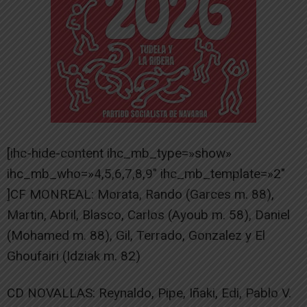
[ihc-hide-content ihc_mb_type=»show»
ihc_mb_who=»4,5,6,7,8,9″ ihc_mb_template=»2″
]CF MONREAL: Morata, Rando (Garces m. 88),
Martin, Abril, Blasco, Carlos (Ayoub m. 58), Daniel
(Mohamed m. 88), Gil, Terrado, Gonzalez y El
Ghoufairi (Idziak m. 82)
CD NOVALLAS: Reynaldo, Pipe, Iñaki, Edi, Pablo V.