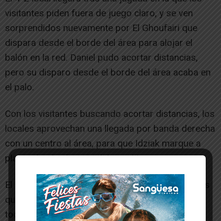
visitantes piden fuera de juego claro, y se ven
sorprendidos nuevamente por El Ghoufairi que
dispara desde el borde del área para alojar el
balón en la red. Daniel pudo acortar distancias,
pero su disparo desde el borde del área acaba en
el palo.
Con los visitantes buscando acortar distancias, los
locales aprovechan una llegada por banda derecha
con un centro al área, para que Idziak marque a
placer desde el punto del penalti.
El partido acaba con un 5-2 a favor de los locales
que cortan su racha de derrotas, dejando algo
tocados a los novalleros que no supieron