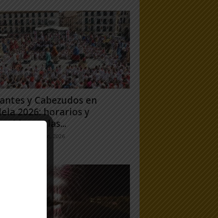
antes y Cabezudos en
ela 2026: horarios y
orridos en las...
jo Ramos
-
25 julio, 2026