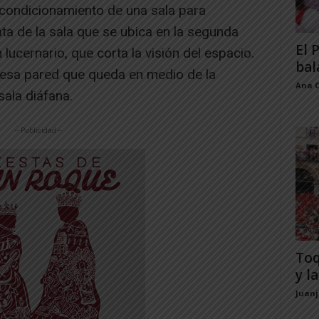
acondicionamiento de una sala para
ta de la sala que se ubica en la segunda
El 
 lucernario, que corta la visión del espacio.
bal
r esa pared que queda en medio de la
Ana 
ala diáfana.
-- Publicidad --
Toq
y la
Juan