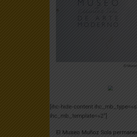
El Museo
[ihc-hide-content ihc_mb_type=»
ihc_mb_template=»2″]
El Museo Muñoz Sola permanece