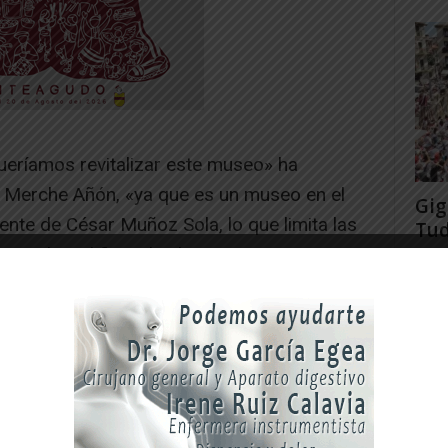
ueríamos revitalizar este museo» ha
ra Merche Añón, «ya que es un museo en el
Gig
nte de César Muñoz Sola, lo que limita las
Tud
rec
r a cabo. Al fin y al cabo, como es una
Juan
 que una vez que la ha visto ya no vuelve.
ones temporales queremos volver a darle
ude a ver lo que se traiga en estas
cubra la figura de César Muñoz Sola y
».