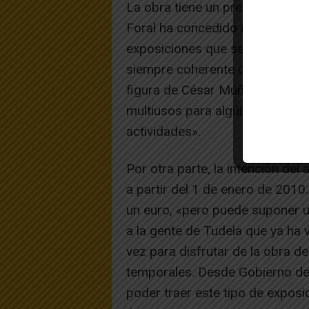
La obra tiene un presupuesto de
Foral ha concedido una subvenc
exposiciones que se traigan ser
siempre coherente con lo que e
figura de César Muñoz Sola. A
multiusos para algún pequeño co
actividades».
Por otra parte, la intención de
a partir del 1 de enero de 2010.
un euro, «pero puede suponer u
a la gente de Tudela que ya ha v
vez para disfrutar de la obra d
temporales. Desde Gobierno de
poder traer este tipo de exposi