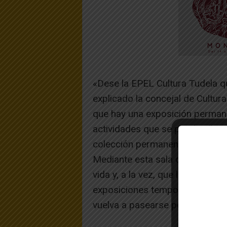
«Dese la EPEL Cultura Tudela q
explicado la concejal de Cultu
que hay una exposición permane
actividades que se pueden lleva
colección permanente, hay gente
Mediante esta sala de exposici
vida y, a la vez, que la gente ac
exposiciones temporales, redes
vuelva a pasearse por el museo