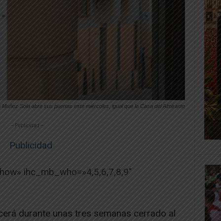
 Muñoz Sola abre sus puertas este miércoles, igual que la Casa del Almirante
-- Publicidad --
show» ihc_mb_who=»4,5,6,7,8,9″
rá durante unas tres semanas cerrado al