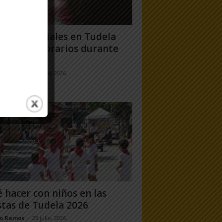
gos artificiales en Tudela
6: días y horarios durante
Fiestas...
jo Ramos
-
24 julio, 2026
 hacer con niños en las
stas de Tudela 2026
jo Ramos
-
23 julio, 2026