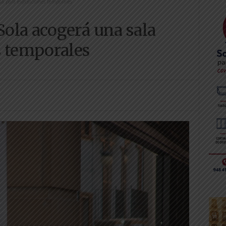
a para exposiciones temporales
ola acogerá una sala
s temporales