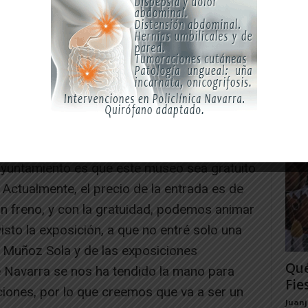
 unos 20.000 euros, de los que el Ejecutivo
ión de 10.000. Según comentó la edil, las
án de carácter científico y divulgativo, «pero
Fue
202
s la propia colección del museo o con la
las 
demás, se podrá usar como espacio
Juan
ncierto, para conferencias, talleres, u otras
l ayuntamiento es que este museo sea gratuito
 Actualmente, el precio de la entrada es de
n freno, y con la gratuidad, podemos animar
isto la exposición, a que no entré solo una
e Muñoz Sola y de las exposiciones
Qué
 Navarra se nos ha tendido la mano para
Fie
ciones, por lo que creemos que va a ser un
Juan