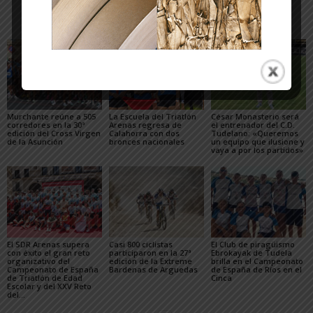
Artículos relacionados
Más del autor
Murchante reúne a 505
La Escuela del Triatlón
César Monasterio será
corredores en la 30ª
Arenas regresa de
el entrenador del C.D.
edición del Cross Virgen
Calahorra con dos
Tudelano: «Queremos
de la Asunción
bronces nacionales
un equipo que ilusione y
vaya a por los partidos»
El SDR Arenas supera
Casi 800 ciclistas
El Club de piragüismo
con éxito el gran reto
participaron en la 27ª
Ebrokayak de Tudela
organizativo del
edición de la Extreme
brilla en el Campeonato
Campeonato de España
Bardenas de Arguedas
de España de Ríos en el
de Triatlón de Edad
Cinca
Escolar y del XXV Reto
del...