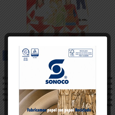
Artículo anterior
Artículo siguiente
El nuevo PMUS de Tudela
Una veintena de
recién presentado supone
estudiantes culmina sus
un freno absoluto a la
estudios del Grado en
movilidad urbana
Ingeniería en Diseño
sostenible
Mecánico en el campus de
Tudela de la UPNA