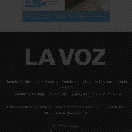
Revista de Información Local de Tudela y la Ribera de Navarra fundada
en 1953
C/Alhemas 10, bajo. 31500 TUDELA (Navarra) ES T. 948411059
Edita © Córdoba Acarreta AC, Ramos Hernández, JJ S.I. CIF · E-71185169 ·
31500 Tudela (Navarra) ES
Aviso Legal