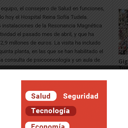
vo equipo, el consejero de Salud en funciones,
 hoy el Hospital Reina Sofía Tudela.
s instalaciones de la Resonancia Magnética
tividad el pasado mes de abril, y que ha
2,9 millones de euros. La visita ha incluido
inta planta, en las que se han habilitado el
la consulta de psicooncología y un aula de
Gig
Tud
rec
Juan
-- Publicidad --