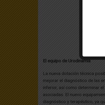
El equipo de Urodinamia
La nueva dotación técnica posib
mejorar el diagnóstico de las e
inferior, así como determinar e
asociadas. El nuevo equipamien
diagnóstico y terapéutico, ya qu