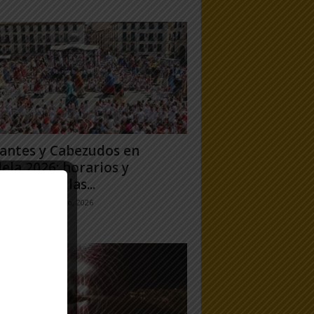
antes y Cabezudos en
ela 2026: horarios y
orridos en las...
jo Ramos
-
25 julio, 2026