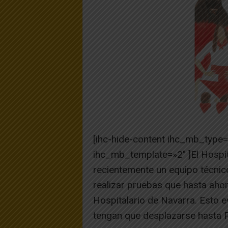
[ihc-hide-content ihc_mb_type
ihc_mb_template=»2″ ]El Hospit
recientemente un equipo técnico
realizar pruebas que hasta ahor
Hospitalario de Navarra. Esto ev
tengan que desplazarse hasta 