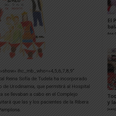
El 
bal
Ana 
=»show» ihc_mb_who=»4,5,6,7,8,9″
al Reina Sofía de Tudela ha incorporado
 de Urodinamia, que permitirá al Hospital
a se llevaban a cabo en el Complejo
Toq
itará que las y los pacientes de la Ribera
y la
Pamplona.
Juan