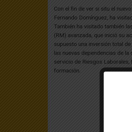
Con el fin de ver si situ el nue
Fernando Domínguez, ha visitado
También ha visitado también la
(RM) avanzada, que inició su ac
supuesto una inversión total de 
las nuevas dependencias de la qu
servicio de Riesgos Laborales, 
formación.