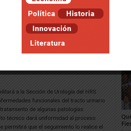
Fue
202
las 
Juan
ilitará a la Sección de Urología del HRS
nfermedades funcionales del tracto urinario
l tratamiento de algunas patologías
Qué
to técnico dará uniformidad al proceso
Fie
e permitirá que el seguimiento lo realice el