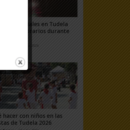
gos artificiales en Tudela
6: días y horarios durante
Fiestas...
jo Ramos
-
24 julio, 2026
 hacer con niños en las
stas de Tudela 2026