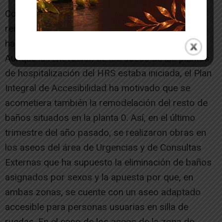
Con las actuaciones realizadas este año, se ha
renovado ya el 50% de los aseos de las
habitaciones de las plantas de hospitalización.
Aunque la renovación de los aseos de las plantas
de hospitalización del HRS estaba iniciada, el Plan
Integral de Accesibilidad ha motivado que se
acometiera también la remodelación del resto de
baños situados en la planta 0. Así, en el último
trimestre del año pasado, se realizaron obras en
los aseos del área de Urgencias y de Consultas
Externas que ha supuesto la eliminación de baños
asignados por sexos y la apuesta por que, en
ambas zonas, se cuente con un aseo adaptado
accesible para personas usuarias en silla de
ruedas. En el caso de los aseos de la zona de