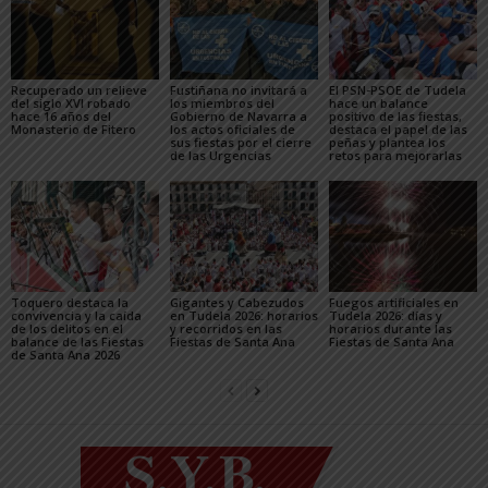
Recuperado un relieve
Fustiñana no invitará a
El PSN-PSOE de Tudela
del siglo XVI robado
los miembros del
hace un balance
hace 16 años del
Gobierno de Navarra a
positivo de las fiestas,
Monasterio de Fitero
los actos oficiales de
destaca el papel de las
sus fiestas por el cierre
peñas y plantea los
de las Urgencias
retos para mejorarlas
Toquero destaca la
Gigantes y Cabezudos
Fuegos artificiales en
convivencia y la caída
en Tudela 2026: horarios
Tudela 2026: días y
de los delitos en el
y recorridos en las
horarios durante las
balance de las Fiestas
Fiestas de Santa Ana
Fiestas de Santa Ana
de Santa Ana 2026