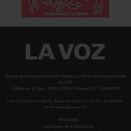
Revista de Información Local de Tudela y la Ribera de Navarra fundada
en 1953
C/Alhemas 10, bajo. 31500 TUDELA (Navarra) ES T. 948411059
Edita © Córdoba Acarreta AC, Ramos Hernández, JJ S.I. CIF · E-71185169 ·
31500 Tudela (Navarra) ES
Aviso Legal
Condiciones de la Suscripción