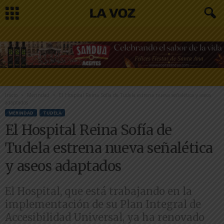
Inicio
Merindad
El Hospital Reina Sofía de Tudela estrena nueva señalética y aseos
adaptados
MERINDAD
TUDELA
El Hospital Reina Sofía de
Tudela estrena nueva señalética
y aseos adaptados
El Hospital, que está trabajando en la
implementación de su Plan Integral de
Accesibilidad Universal, ya ha renovado