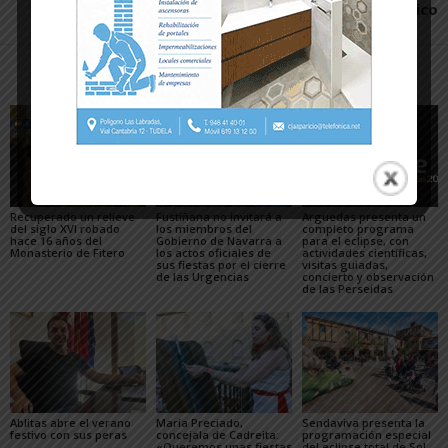
pragmático
Artículos relacionados
Más del autor
Recuperado un relieve
Fustiñana no invitará a
Arguedas presenta un
del siglo XVI robado
los miembros del
completo programa
hace 16 años del
Gobierno de Navarra a
para el eclipse, con
Monasterio de Fitero
los actos oficiales de
actividades científicas,
sus fiestas por el cierre
visitas guiadas,
de las Urgencias
concierto y observación
de las Perseidas
Ablitas abre el verano
María Preciado,
Sendaviva presenta la
festivo con sus peras
concejala de Cadreita:
programación especial
«Queremos unas fiestas
del eclipse total de Sol