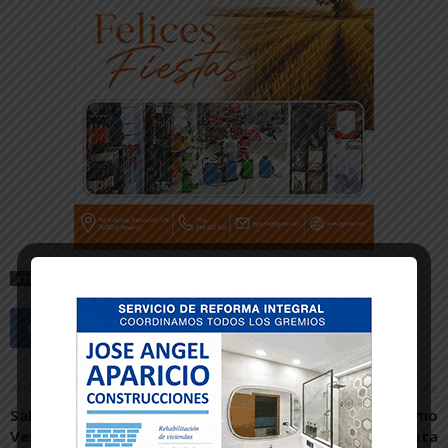
ETIQUETAS
FITERO
Artículo anterior
Artículo siguiente
Salir al balcón, por Alfonso
El Aspil cae en el último
Verdoy
momento ante un Xota