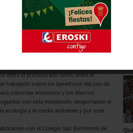
 San Bartolomé de Ribaforada; Paneles
rar energía limpia para el uso diario del
umo eléctrico con el consiguiente gasto, pero
 de las emisiones de gases de efecto
Fue
el cambio climático.
202
, con estos Paneles Solares, el 25% de la
las 
 provendrá de fuentes renovables.
Juan
n para promocionar y sensibilizar sobre el
to entre el profesorado como entre el
a trabajado sobre los beneficios del uso de
mará sobre las emisiones y los ahorros
guidos con esta instalación, despertando el
 la ecología y el medio ambiente y por este
laboración con el Colegio San Bartolomé de
Qué