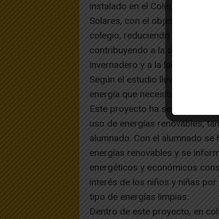
instalado en el Colegio Público
Solares, con el objetivo de gene
colegio, reduciendo así el cons
contribuyendo a la disminución
invernadero y a la lucha contra 
Según el estudio llevado a cabo
energía que necesita el colegio
Este proyecto ha servido tambié
uso de energías renovables, tan
alumnado. Con el alumnado se h
energías renovables y se infor
energéticos y económicos conse
interés de los niños y niñas por
tipo de energías limpias.
Dentro de este proyecto, en co