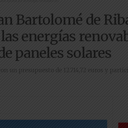
rada apuesta por las energías renovables con...
San Bartolomé de Rib
las energías renovab
de paneles solares
on un presupuesto de 12.714,72 euros y partic