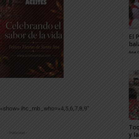
El 
bal
Ana 
=»show» ihc_mb_who=»4,5,6,7,8,9″
Toq
y la
-- Publicidad --