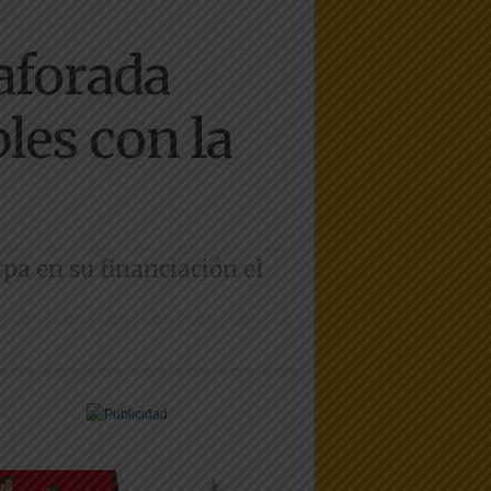
aforada
les con la
ipa en su financiación el