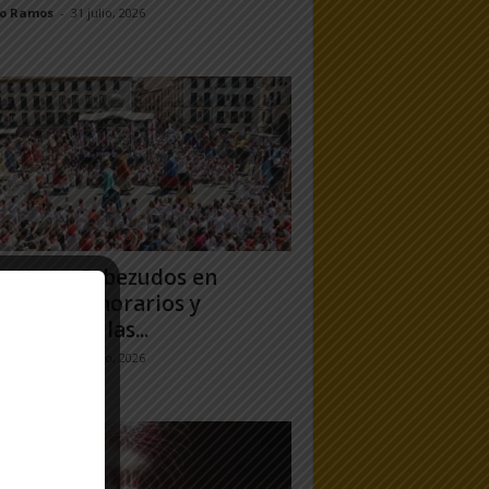
jo Ramos
-
31 julio, 2026
antes y Cabezudos en
ela 2026: horarios y
orridos en las...
jo Ramos
-
25 julio, 2026