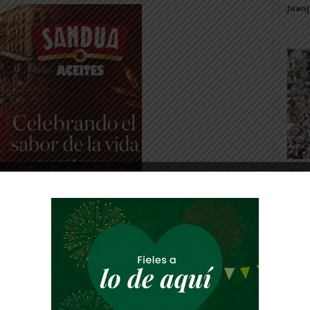
Juan
Gig
Tud
rec
Juan
EGIO DE RIBAFORADA
 Paneles Solares que recientemente se han