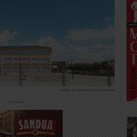
Colegio San Bartolomé de Ribaforada
-- Publicidad --