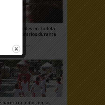
gos artificiales en Tudela
6: días y horarios durante
Fiestas...
jo Ramos
-
24 julio, 2026
 hacer con niños en las