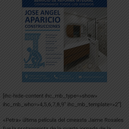
[ihc-hide-content ihc_mb_type=»show»
ihc_mb_who=»4,5,6,7,8,9″ ihc_mb_template=»2″]
«Petra» última película del cineasta Jaime Rosales
fue la protagonista de la cuarta jornada de la