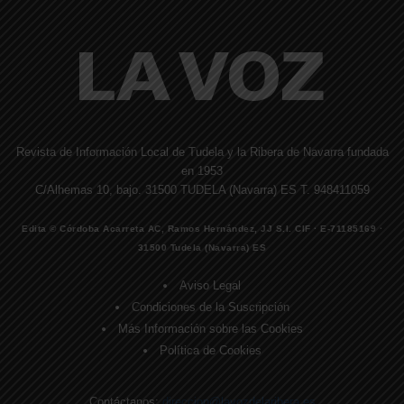
Revista de Información Local de Tudela y la Ribera de Navarra fundada
en 1953
C/Alhemas 10, bajo. 31500 TUDELA (Navarra) ES T. 948411059
Edita © Córdoba Acarreta AC, Ramos Hernández, JJ S.I. CIF · E-71185169 ·
31500 Tudela (Navarra) ES
Aviso Legal
Condiciones de la Suscripción
Más Información sobre las Cookies
Política de Cookies
Contáctanos:
direccion@lavozdelaribera.es