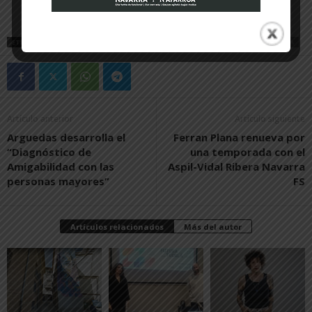
ETIQUETAS
JAIME ROSALES
JOAN BOTEY
MUESTRA DE CINE ESPAÑO
PETRA
Artículo anterior
Artículo siguiente
Arguedas desarrolla el
Ferran Plana renueva por
“Diagnóstico de
una temporada con el
Amigabilidad con las
Aspil-Vidal Ribera Navarra
personas mayores”
FS
Artículos relacionados
Más del autor