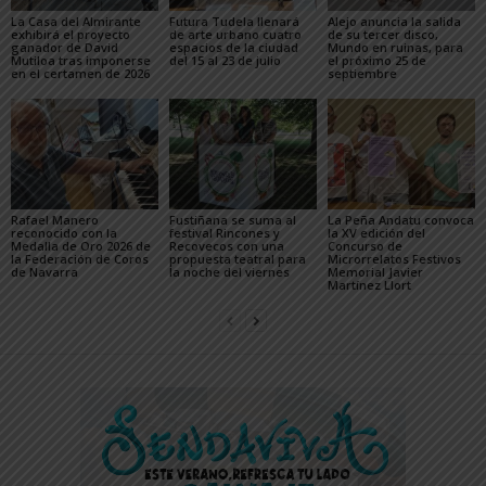
La Casa del Almirante
Futura Tudela llenará
Alejo anuncia la salida
exhibirá el proyecto
de arte urbano cuatro
de su tercer disco,
ganador de David
espacios de la ciudad
Mundo en ruinas, para
Mutiloa tras imponerse
del 15 al 23 de julio
el próximo 25 de
en el certamen de 2026
septiembre
Rafael Manero
Fustiñana se suma al
La Peña Andatu convoca
reconocido con la
festival Rincones y
la XV edición del
Medalla de Oro 2026 de
Recovecos con una
Concurso de
la Federación de Coros
propuesta teatral para
Microrrelatos Festivos
de Navarra
la noche del viernes
Memorial Javier
Martínez Llort