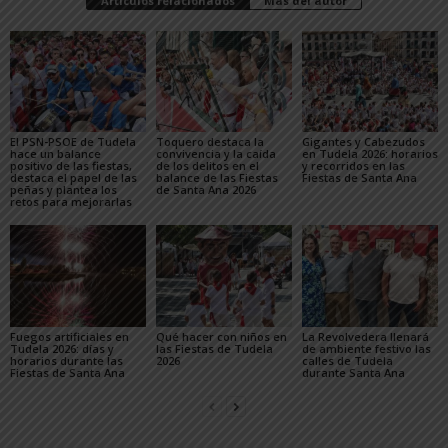
Artículos relacionados
Más del autor
El PSN-PSOE de Tudela
Toquero destaca la
Gigantes y Cabezudos
hace un balance
convivencia y la caída
en Tudela 2026: horarios
positivo de las fiestas,
de los delitos en el
y recorridos en las
destaca el papel de las
balance de las Fiestas
Fiestas de Santa Ana
peñas y plantea los
de Santa Ana 2026
retos para mejorarlas
Fuegos artificiales en
Qué hacer con niños en
La Revolvedera llenará
Tudela 2026: días y
las Fiestas de Tudela
de ambiente festivo las
horarios durante las
2026
calles de Tudela
Fiestas de Santa Ana
durante Santa Ana