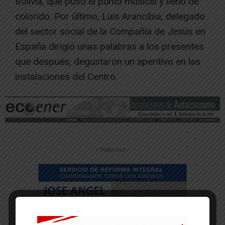
Bolivia, que puso el punto musical y lleno de
colorido. Por último, Luis Arancibia, delegado
del sector social de la Compañía de Jesús en
España dirigió unas palabras a los presentes
que después, degustaron un aperitivo en las
instalaciones del Centro.
-- Publicidad --