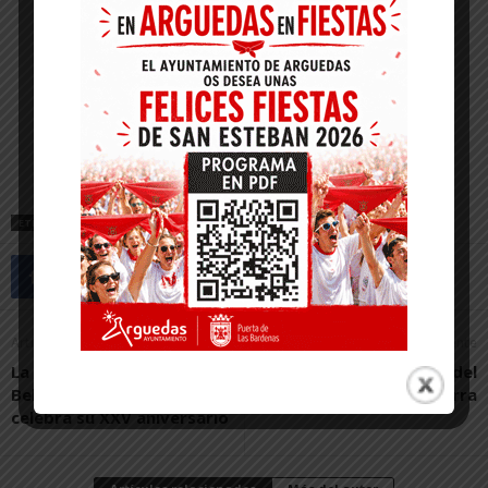
ETIQUETAS
CENTRO LASA
CENTRO PADRE LASA
MIGRANTES
Artículo anterior
Artículo siguiente
La Asociación de
Villafranca acoge el Día del
Belenistas Santa Ana
Cardo de Navarra
celebra su XXV aniversario