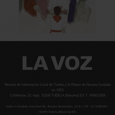
Revista de Información Local de Tudela y la Ribera de Navarra fundada
en 1953
C/Alhemas 10, bajo. 31500 TUDELA (Navarra) ES T. 948411059
Edita © Córdoba Acarreta AC, Ramos Hernández, JJ S.I. CIF · E-71185169 ·
31500 Tudela (Navarra) ES