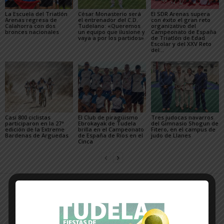
La Escuela del Triatlón
César Monasterio será
El SDR Arenas supera
Arenas regresa de
el entrenador del C.D.
con éxito el gran reto
Calahorra con dos
Tudelano: «Queremos
organizativo del
bronces nacionales
un equipo que ilusione y
Campeonato de España
vaya a por los partidos»
de Triatlón de Edad
Escolar y del XXV Reto
del...
Casi 800 ciclistas
El Club de piragüismo
Tres judocas navarros
participaron en la 27ª
Ebrokayak de Tudela
del Gimnasio Shogun de
edición de la Extreme
brilla en el Campeonato
Fitero, en el campus de
Bardenas de Arguedas
de España de Ríos en el
judo de Llanes
Cinca