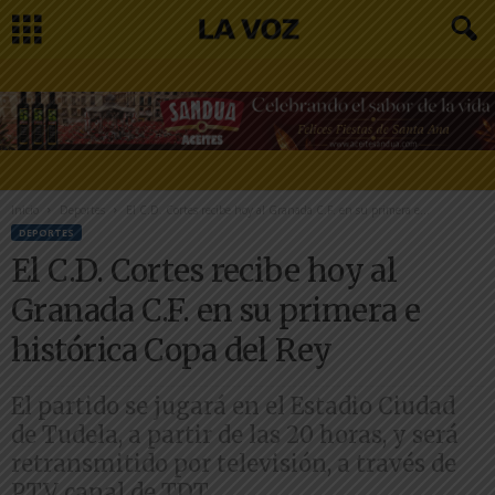
Inicio
Deportes
El C.D. Cortes recibe hoy al Granada C.F. en su primera e...
DEPORTES
El C.D. Cortes recibe hoy al
Granada C.F. en su primera e
histórica Copa del Rey
El partido se jugará en el Estadio Ciudad
de Tudela, a partir de las 20 horas, y será
retransmitido por televisión, a través de
PTV canal de TDT