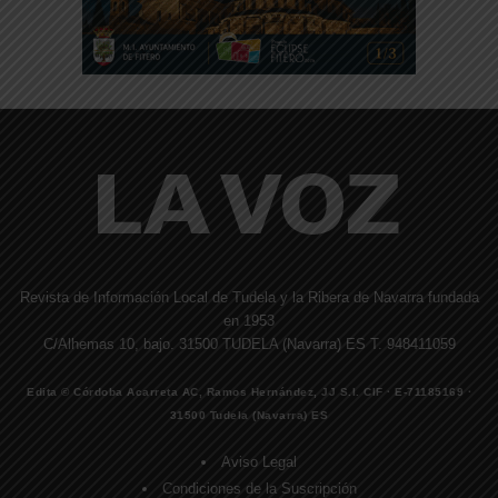
Revista de Información Local de Tudela y la Ribera de Navarra fundada
en 1953
C/Alhemas 10, bajo. 31500 TUDELA (Navarra) ES T. 948411059
Edita © Córdoba Acarreta AC, Ramos Hernández, JJ S.I. CIF · E-71185169 ·
31500 Tudela (Navarra) ES
Aviso Legal
Condiciones de la Suscripción