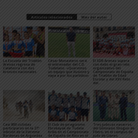
Artículos relacionados
Más del autor
La Escuela del Triatlón
César Monasterio será
El SDR Arenas supera
Arenas regresa de
el entrenador del C.D.
con éxito el gran reto
Calahorra con dos
Tudelano: «Queremos
organizativo del
bronces nacionales
un equipo que ilusione y
Campeonato de España
vaya a por los partidos»
de Triatlón de Edad
Escolar y del XXV Reto
del...
Casi 800 ciclistas
El Club de piragüismo
Tres judocas navarros
participaron en la 27ª
Ebrokayak de Tudela
del Gimnasio Shogun de
edición de la Extreme
brilla en el Campeonato
Fitero, en el campus de
Bardenas de Arguedas
de España de Ríos en el
judo de Llanes