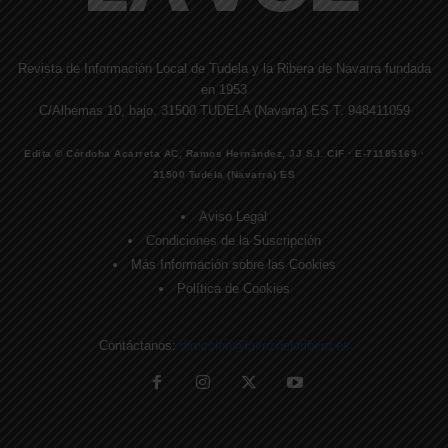
Revista de Información Local de Tudela y la Ribera de Navarra fundada
en 1953
C/Alhemas 10, bajo. 31500 TUDELA (Navarra) ES T. 948411059
Edita © Córdoba Acarreta AC, Ramos Hernández, JJ S.I. CIF · E-71185169 ·
31500 Tudela (Navarra) ES
Aviso Legal
Condiciones de la Suscripción
Más Información sobre las Cookies
Política de Cookies
Contáctanos:
direccion@lavozdelaribera.es