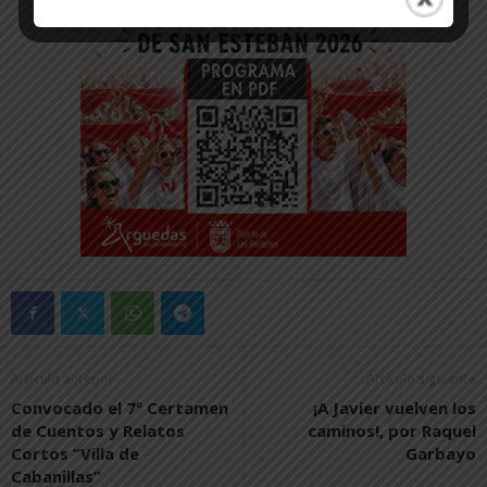
Artículo anterior
Artículo siguiente
Convocado el 7º Certamen
¡A Javier vuelven los
de Cuentos y Relatos
caminos!, por Raquel
Cortos “Villa de
Garbayo
Cabanillas”