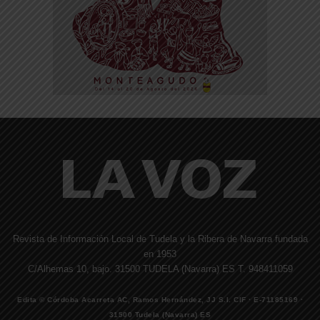
Revista de Información Local de Tudela y la Ribera de Navarra fundada
en 1953
C/Alhemas 10, bajo. 31500 TUDELA (Navarra) ES T. 948411059
Edita © Córdoba Acarreta AC, Ramos Hernández, JJ S.I. CIF · E-71185169 ·
31500 Tudela (Navarra) ES