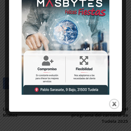
Artículo anterior
Artículo siguiente
La infiltrada, por Carlos
Festejos presenta el
Muñoz
programa del carnaval de
Tudela 2025