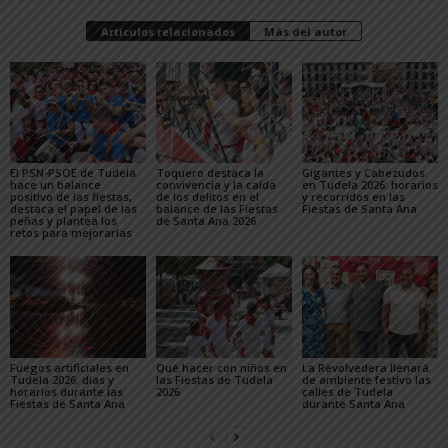
Artículos relacionados
Más del autor
El PSN-PSOE de Tudela
Toquero destaca la
Gigantes y Cabezudos
hace un balance
convivencia y la caída
en Tudela 2026: horarios
positivo de las fiestas,
de los delitos en el
y recorridos en las
destaca el papel de las
balance de las Fiestas
Fiestas de Santa Ana
peñas y plantea los
de Santa Ana 2026
retos para mejorarlas
Fuegos artificiales en
Qué hacer con niños en
La Revolvedera llenará
Tudela 2026: días y
las Fiestas de Tudela
de ambiente festivo las
horarios durante las
2026
calles de Tudela
Fiestas de Santa Ana
durante Santa Ana