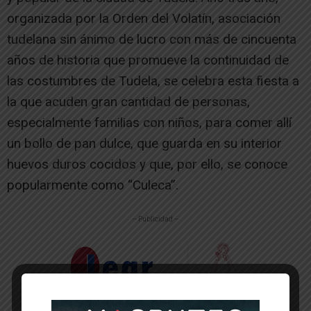
organizada por la Orden del Volatín, asociación
tudelana sin ánimo de lucro con más de cincuenta
años de historia que promueve la continuidad de
las costumbres de Tudela, se celebra esta fiesta a
la que acuden gran cantidad de personas,
especialmente familias con niños, para comer allí
un bollo de pan dulce, que guarda en su interior
huevos duros cocidos y que, por ello, se conoce
popularmente como “Culeca”.
-- Publicidad --