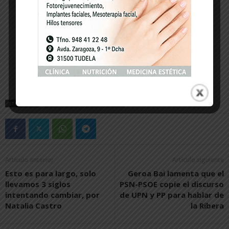
ETIQUETAS
ESCUELA DE MÚSICA DE TUDELA
Artículo anterior
Artículo siguiente
Esto es para largo, solo
Geroa Bai lamenta que el
llevamos 3 siglos
PSN-PSOE copie el discurso
intentando cambiar, por
de UPN y PP para hablar de
Natalia Castro
la Ribera