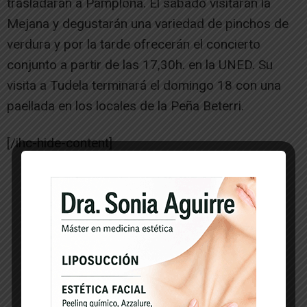
trasladarán a Pamplona. El sábado visitarán la
Mejana y degustarán una variedad de pinchos de
verdura y por la tarde ofrecerán el concierto
conjunto a partir de las 17,30h. en la UNED. Su
visita a Tudela terminará el domingo 18 con una
paellada en los locales de la Peña Beterri.
[/ihc-hide-content]
-- Publicidad --