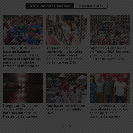
Artículos relacionados
Más del autor
El PSN-PSOE de Tudela
Toquero destaca la
Gigantes y Cabezudos
hace un balance
convivencia y la caída
en Tudela 2026: horarios
positivo de las fiestas,
de los delitos en el
y recorridos en las
destaca el papel de las
balance de las Fiestas
Fiestas de Santa Ana
peñas y plantea los
de Santa Ana 2026
retos para mejorarlas
Fuegos artificiales en
Qué hacer con niños en
La Revolvedera llenará
Tudela 2026: días y
las Fiestas de Tudela
de ambiente festivo las
horarios durante las
2026
calles de Tudela
Fiestas de Santa Ana
durante Santa Ana