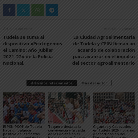
Artículo anterior
Artículo siguiente
Tudela se suma al
La Ciudad Agroalimentaria
dispositivo «Protegemos
de Tudela y CEIN firman un
el Camino: Año Jubilar
acuerdo de colaboración
2021-22» de la Policía
para avanzar en el impulso
Nacional.
del sector agroalimentario
Artículos relacionados
Más del autor
El PSN-PSOE de Tudela
Toquero destaca la
Gigantes y Cabezudos
hace un balance
convivencia y la caída
en Tudela 2026: horarios
positivo de las fiestas,
de los delitos en el
y recorridos en las
destaca el papel de las
balance de las Fiestas
Fiestas de Santa Ana