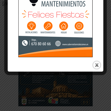
[/ihc-hide-content]
-- Publicidad --