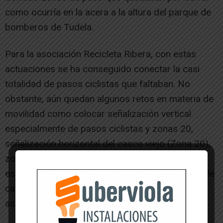
como ocurría en la acera a la altura del parque de
bomberos de Tudela.
Para la asociación Recicleta Ribera, con estas
actuaciones se ha conseguido conectar la casi
totalidad de pasos ciclistas que faltaban. No
obstante, aún quedan algunos retos en materia de
movilidad como colocar señalización vertical
especialmente de pasos ciclistas y zonas 20,
señalización horizontal del casco viejo (Zona 20),
zona 20 de Huertas Mayores y en otras zonas
escolares, y señalización horizontal de zona 30 de
calles reurbanizadas con superficie que no es
asfalto como ocurre en Pablo Sarasate y Eza.