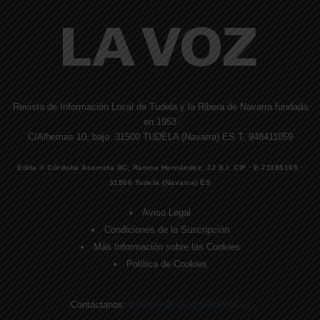
Revista de Información Local de Tudela y la Ribera de Navarra fundada
en 1953
C/Alhemas 10, bajo. 31500 TUDELA (Navarra) ES T. 948411059
Edita © Córdoba Acarreta AC, Ramos Hernández, JJ S.I. CIF · E-71185169 ·
31500 Tudela (Navarra) ES
Aviso Legal
Condiciones de la Suscripción
Más Información sobre las Cookies
Política de Cookies
Contáctanos:
direccion@lavozdelaribera.es