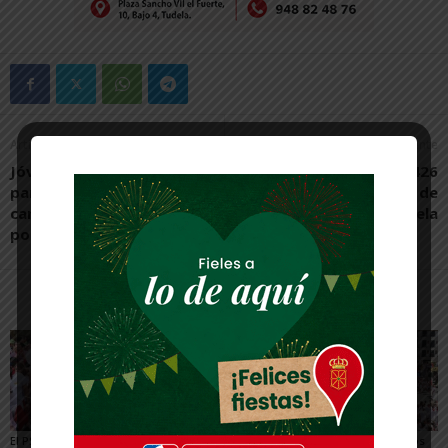
Artículo anterior
Artículo siguiente
Jóvenes en bicicleta
Educación otorga 140.426
participan en un
euros para la Escuela de
campamento itinerante
Música de Tudela
por la Ribera de Navarra
Artículos relacionados
Más del autor
El PSN-PSOE de Tudela
Toquero destaca la
Gigantes y Cabezudos