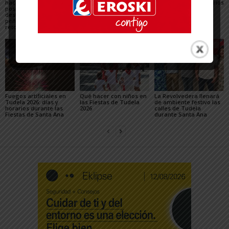
hace un balance
convivencia y la caída
en Tudela 2026: horarios
positivo de las fiestas,
de los delitos en el
y recorridos en las
destaca el papel de las
balance de las Fiestas
Fiestas de Santa Ana
peñas y plantea los
de Santa Ana 2026
retos para mejorarlas
Fuegos artificiales en
Qué hacer con niños en
La Revolvedera llenará
Tudela 2026: días y
las Fiestas de Tudela
de ambiente festivo las
horarios durante las
2026
calles de Tudela
Fiestas de Santa Ana
durante Santa Ana