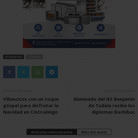
ETIQUETAS
CORELLA
Artículo anterior
Artículo siguiente
Villancicos con un toque
Alumnado del IES Benjamín
góspel para disfrutar la
de Tudela recibe los
Navidad en Cintruénigo
diplomas Bachibac
Artículos relacionados
Más del autor