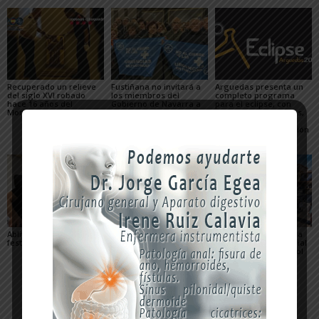
Recuperado un relieve
Fustiñana no invitará a
Arguedas presenta un
del siglo XVI robado
los miembros del
completo programa
hace 16 años del
Gobierno de Navarra a
para el eclipse, con
Monasterio de Fitero
los actos oficiales de
actividades científicas,
sus fiestas por el cierre
visitas guiadas,
de las Urgencias
concierto y observación
de las Perseidas
Ablitas abre el verano
María Preciado,
Sendaviva presenta la
festivo con sus peras
concejala de Cadreita:
programación especial
«Queremos unas fiestas
del eclipse total de Sol
en las que todo el
del 12 de agosto
mundo encuentre su
sitio»