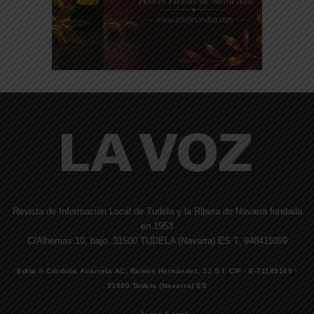
Revista de Información Local de Tudela y la Ribera de Navarra fundada
en 1953
C/Alhemas 10, bajo. 31500 TUDELA (Navarra) ES T. 948411059
Edita © Córdoba Acarreta AC, Ramos Hernández, JJ S.I. CIF · E-71185169 ·
31500 Tudela (Navarra) ES