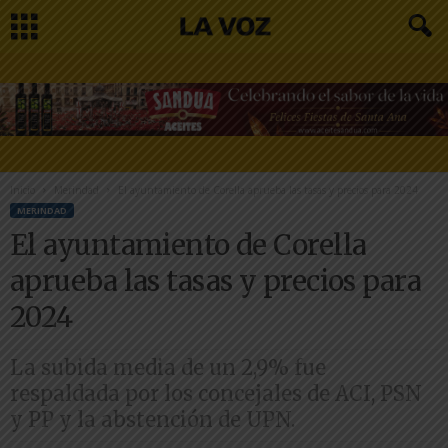
Inicio
Merindad
El ayuntamiento de Corella aprueba las tasas y precios para 2024
MERINDAD
El ayuntamiento de Corella
aprueba las tasas y precios para
2024
La subida media de un 2,9% fue
respaldada por los concejales de ACI, PSN
y PP y la abstención de UPN.