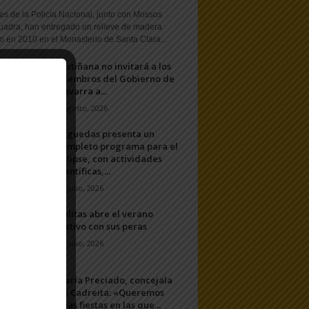
s de la Policía Nacional, junto con Mossos
uadra, han entregado un relieve de madera
o en 2010 en el Monasterio de Santa Clara...
Fustiñana no invitará a los
miembros del Gobierno de
Navarra a...
1 agosto, 2026
Arguedas presenta un
completo programa para el
eclipse, con actividades
científicas,...
20 julio, 2026
Ablitas abre el verano
festivo con sus peras
11 julio, 2026
María Preciado, concejala
de Cadreita: «Queremos
unas fiestas en las que...