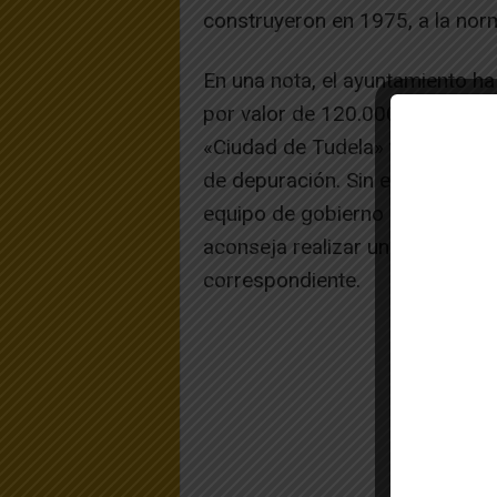
construyeron en 1975, a la norm
En una nota, el ayuntamiento h
por valor de 120.000 euros para
«Ciudad de Tudela» tanto en lo
de depuración. Sin embargo, un
equipo de gobierno para realiza
aconseja realizar una obra inte
correspondiente.