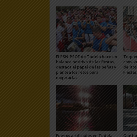
El PSN-PSOE de Tudela hace un
Toquer
balance positivo de las fiestas,
convive
destaca el papel de las peñas y
delitos
plantea los retos para
Fiesta
mejorarlas
Fuegos artificiales en Tudela
Qué hac