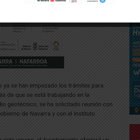
s ya se han empezado los trámites para
s de que se está trabajando en la
dio geotécnico, se ha solicitado reunión con
obierno de Navarra y con el Instituto
ón este verano, el Ayuntamiento ofertará un