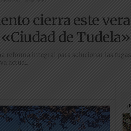
as piscinas del «Ciudad de Tudela»
nto cierra este vera
l «Ciudad de Tudela»
 reforma integral para solucionar las fugas
va actual.