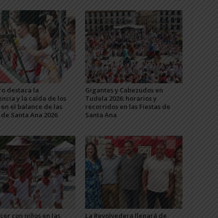
o destaca la
Gigantes y Cabezudos en
ncia y la caída de los
Tudela 2026: horarios y
 en el balance de las
recorridos en las Fiestas de
s de Santa Ana 2026
Santa Ana
er con niños en las
La Revolvedera llenará de