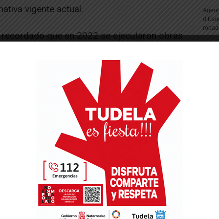
ativa vigente actual.
Agente
d’Esq
robad
a recordado que en 2022 se ejecutaron obras
 paliar los problemas de las piscinas del
s vasos como en los sótanos y la maquinaria
 último informe técnico encargado por el
r el seguimiento del estado de las piscinas,
gral que se concretará en el proyecto técnico
-- Publicidad --