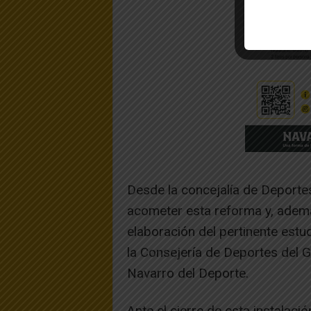
Desde la concejalía de Deporte
acometer esta reforma y, ademá
elaboración del pertinente estu
la Consejería de Deportes del G
Navarro del Deporte.
Ante el cierre de esta instalaci