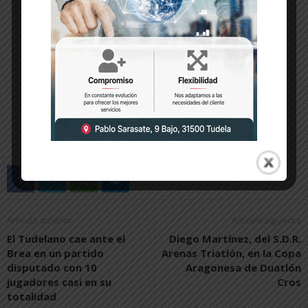
Artículo anterior
Artículo siguiente
El Tudelano cae ante el
Diego Martínez, del S.D.R.
Brea en un partido
Arenas Triatlón, en la Copa
disputado con 10
Aragonesa de Duatlón
jugadores casi en su
Cros
totalidad