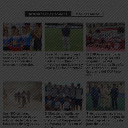
Artículos relacionados
Más del autor
La Escuela del Triatlón
César Monasterio será
El SDR Arenas supera
Arenas regresa de
el entrenador del C.D.
con éxito el gran reto
Calahorra con dos
Tudelano: «Queremos
organizativo del
bronces nacionales
un equipo que ilusione y
Campeonato de España
vaya a por los partidos»
de Triatlón de Edad
Escolar y del XXV Reto
del...
Casi 800 ciclistas
El Club de piragüismo
Tres judocas navarros
participaron en la 27ª
Ebrokayak de Tudela
del Gimnasio Shogun de
edición de la Extreme
brilla en el Campeonato
Fitero, en el campus de
Bardenas de Arguedas
de España de Ríos en el
judo de Llanes
Cinca