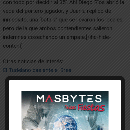
con todo por decidir al 35’. Ahí Diego Rïos abrió la
veda del portero jugador, y Juanlu replicó de
inmediato, una ‘batalla’ que se llevaron los locales,
pero de la que ambos contendientes salieron
indemnes cosechando un empate.[/ihc-hide-
content]
Otras noticias de interés:
El Tudelano cae ante el Brea
-- Publicidad --