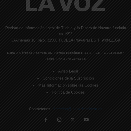
Revista de Información Local de Tudela y la Ribera de Navarra fundada
en 1953
C/Alhemas 10, bajo. 31500 TUDELA (Navarra) ES T. 948411059
Edita © Córdoba Acarreta AC, Ramos Hernández, JJ S.I. CIF · E-71185169 ·
31500 Tudela (Navarra) ES
Aviso Legal
Condiciones de la Suscripción
Más Información sobre las Cookies
Política de Cookies
Contáctanos:
direccion@lavozdelaribera.es