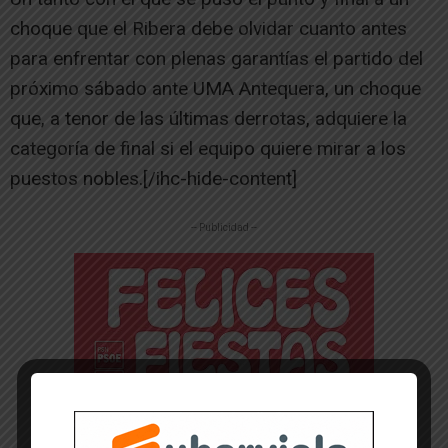
choque que el Ribera debe olvidar cuanto antes
para enfrentar con plenas garantías el partido del
próximo sábado ante UMA Antequera, un choque
que, a tenor de las últimas derrotas, adquiere la
categoría de final si el equipo quiere mirar a los
puestos nobles.[/ihc-hide-content]
-- Publicidad --