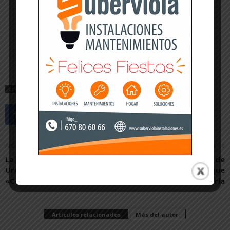
ETIQUETAS
ASPIL VIDAL
ASPIL VIDAL RIBERA NAVARRA
FÚTBOL SALA
Artículo anterior
Artículo siguiente
La jota encumbra a Diego
CD Tudelano 1- 1 Rácing de
Urmeneta con el premio
Santander: Un punto que
«Comunidad Foral»
sabe a victoria
Artículos relacionados
Más del autor