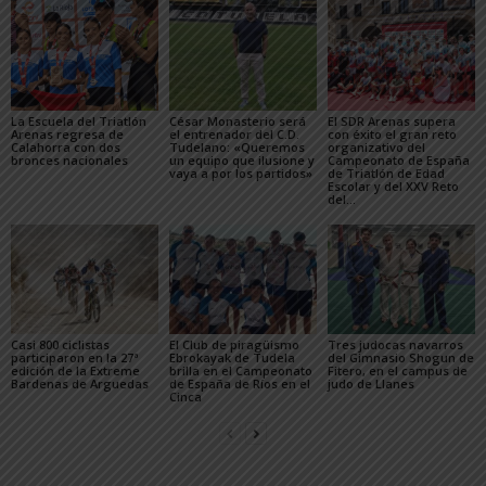
La Escuela del Triatlón
César Monasterio será
El SDR Arenas supera
Arenas regresa de
el entrenador del C.D.
con éxito el gran reto
Calahorra con dos
Tudelano: «Queremos
organizativo del
bronces nacionales
un equipo que ilusione y
Campeonato de España
vaya a por los partidos»
de Triatlón de Edad
Escolar y del XXV Reto
del...
Casi 800 ciclistas
El Club de piragüismo
Tres judocas navarros
participaron en la 27ª
Ebrokayak de Tudela
del Gimnasio Shogun de
edición de la Extreme
brilla en el Campeonato
Fitero, en el campus de
Bardenas de Arguedas
de España de Ríos en el
judo de Llanes
Cinca