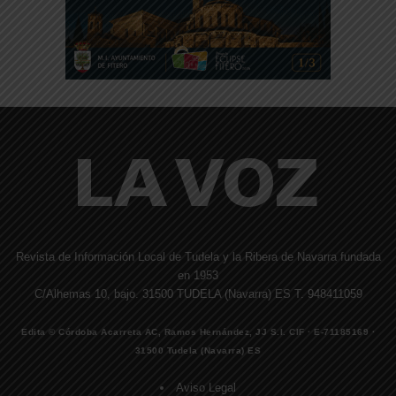
Revista de Información Local de Tudela y la Ribera de Navarra fundada
en 1953
C/Alhemas 10, bajo. 31500 TUDELA (Navarra) ES T. 948411059
Edita © Córdoba Acarreta AC, Ramos Hernández, JJ S.I. CIF · E-71185169 ·
31500 Tudela (Navarra) ES
Aviso Legal