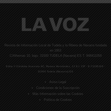
Revista de Información Local de Tudela y la Ribera de Navarra fundada
en 1953
C/Alhemas 10, bajo. 31500 TUDELA (Navarra) ES T. 948411059
Edita © Córdoba Acarreta AC, Ramos Hernández, JJ S.I. CIF · E-71185169 ·
31500 Tudela (Navarra) ES
Aviso Legal
Condiciones de la Suscripción
Más Información sobre las Cookies
Política de Cookies