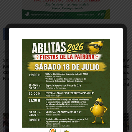
Artículo anterior
Artículo siguiente
Sobresaliente cierre de los
Rulo y la Contrabanda y
juegos deportivos para el
Wally López
CD Campoamor de
protagonizarán los
Natación
conciertos de las fiestas
de Tudela 2024
Artículos relacionados
Más del autor