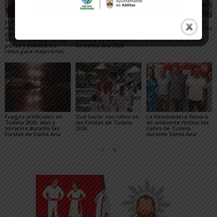
El PSN-PSOE de Tudela
Toquero destaca la
Gigantes y Cabezudos
hace un balance
convivencia y la caída
en Tudela 2026: horarios
positivo de las fiestas,
de los delitos en el
y recorridos en las
destaca el papel de las
balance de las Fiestas
Fiestas de Santa Ana
peñas y plantea los
de Santa Ana 2026
retos para mejorarlas
Fuegos artificiales en
Qué hacer con niños en
La Revolvedera llenará
Tudela 2026: días y
las Fiestas de Tudela
de ambiente festivo las
horarios durante las
2026
calles de Tudela
Fiestas de Santa Ana
durante Santa Ana