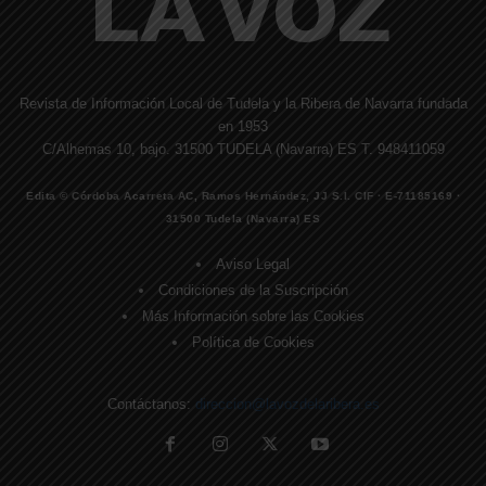
Revista de Información Local de Tudela y la Ribera de Navarra fundada
en 1953
C/Alhemas 10, bajo. 31500 TUDELA (Navarra) ES T. 948411059
Edita © Córdoba Acarreta AC, Ramos Hernández, JJ S.I. CIF · E-71185169 ·
31500 Tudela (Navarra) ES
Aviso Legal
Condiciones de la Suscripción
Más Información sobre las Cookies
Política de Cookies
Contáctanos:
direccion@lavozdelaribera.es