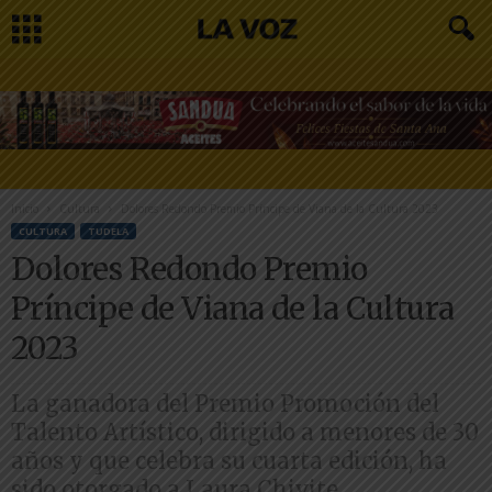
Inicio
Cultura
Dolores Redondo Premio Príncipe de Viana de la Cultura 2023
CULTURA
TUDELA
Dolores Redondo Premio
Príncipe de Viana de la Cultura
2023
La ganadora del Premio Promoción del
Talento Artístico, dirigido a menores de 30
años y que celebra su cuarta edición, ha
sido otorgado a Laura Chivite.