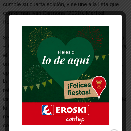
cumple su cuarta edición, y se une a la lista que
conforman Iván Carmona (2020), Martxel
Rodriguez (2021), y Sofía Esparza (2022).
Según ha desvelado el director general de Cultura
– Institución Príncipe de Viana, Ignacio Apezteguía,
el jurado ha tenido en cuenta en su elección “la
originalidad en el uso de los lenguajes narrativos,
aportando una voz singular y de gran imaginación;
la variedad de repertorio que transita desde el
relato, la dramaturgia o los guiones
cinematográficos; que constituye un exponente de
la riqueza de la palabra en su generación; y los
reconocimientos especializados recibidos en su
corta trayectoria.