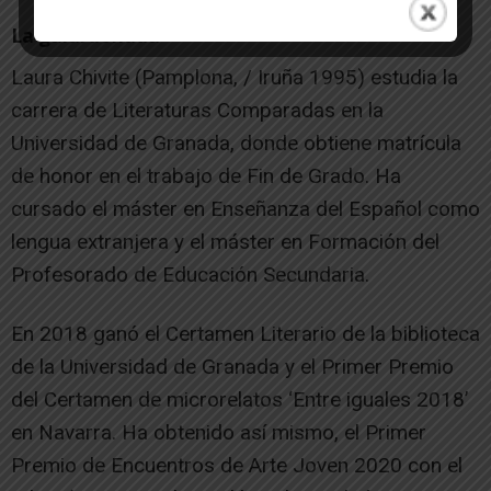
La galardonada
Laura Chivite (Pamplona, / Iruña 1995) estudia la
carrera de Literaturas Comparadas en la
Universidad de Granada, donde obtiene matrícula
de honor en el trabajo de Fin de Grado. Ha
cursado el máster en Enseñanza del Español como
lengua extranjera y el máster en Formación del
Profesorado de Educación Secundaria.
En 2018 ganó el Certamen Literario de la biblioteca
de la Universidad de Granada y el Primer Premio
del Certamen de microrelatos ‘Entre iguales 2018’
en Navarra. Ha obtenido así mismo, el Primer
Premio de Encuentros de Arte Joven 2020 con el