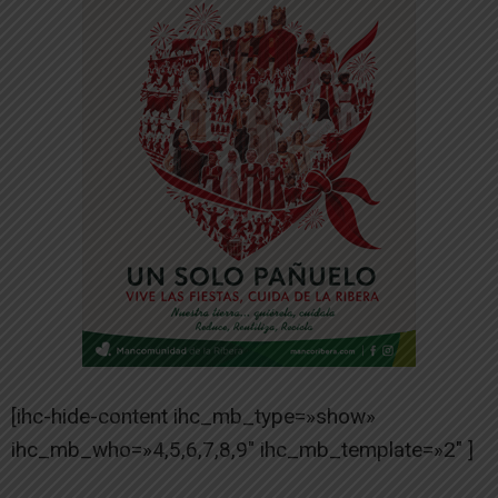
[ihc-hide-content ihc_mb_type=»show»
ihc_mb_who=»4,5,6,7,8,9″ ihc_mb_template=»2″ ]