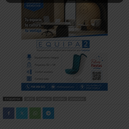
ETIQUETAS
ARTE
CORELLA
DISEÑO
JORNADAS