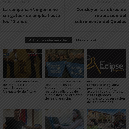
Artículo anterior
Artículo siguiente
La campaña «Ningún niño
Concluyen las obras de
sin gafas» se amplía hasta
reparación del
los 18 años
cubrimiento del Queiles
Artículos relacionados
Más del autor
Recuperado un relieve
Fustiñana no invitará a
Arguedas presenta un
del siglo XVI robado
los miembros del
completo programa
hace 16 años del
Gobierno de Navarra a
para el eclipse, con
Monasterio de Fitero
los actos oficiales de
actividades científicas,
sus fiestas por el cierre
visitas guiadas,
de las Urgencias
concierto y observación
de las Perseidas