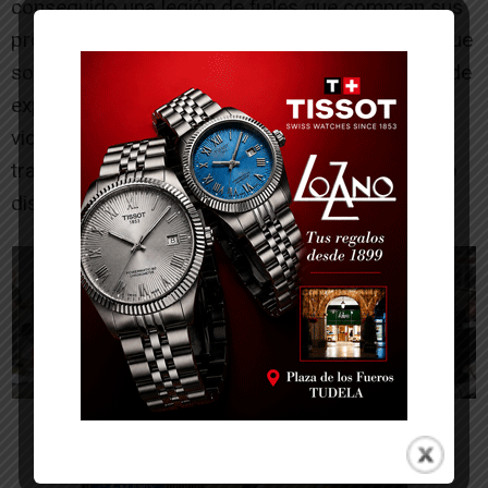
conseguido una legión de fieles que compran sus
productos sin compararlos con otros, solo porque
son Apple. Hoy en día una marca es el conjunto de
experiencias que un usuario tiene a lo lago de su
vida con u producto o una empresa. Por eso
trabajar en este mundo, ya no basta con ser solo
diseñador gráfico”.
-- Publicidad --