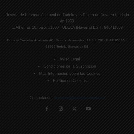
Revista de Información Local de Tudela y la Ribera de Navarra fundada
en 1953
C/Alhemas 10, bajo. 31500 TUDELA (Navarra) ES T. 948411059
Edita © Córdoba Acarreta AC, Ramos Hernández, JJ S.I. CIF · E-71185169 ·
31500 Tudela (Navarra) ES
Aviso Legal
Condiciones de la Suscripción
Más Información sobre las Cookies
Política de Cookies
Contáctanos:
direccion@lavozdelaribera.es