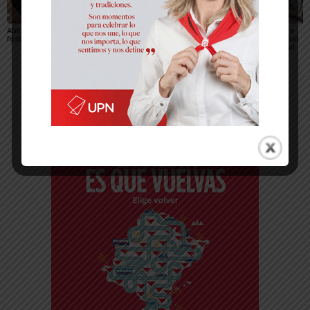
Ablitas abre el verano
María Preciado,
Sendaviva presenta la
festivo con sus peras
concejala de Cadreita:
programación especial
«Queremos unas fiestas
del eclipse total de Sol
en las que todo el
del 12 de agosto
mundo encuentre su
sitio»