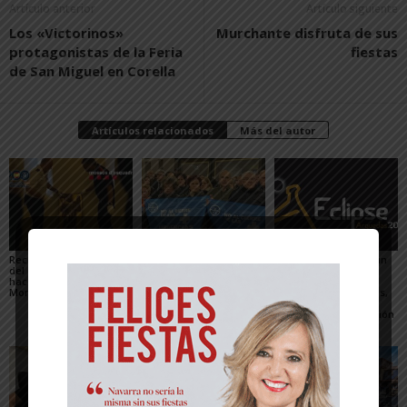
Artículo anterior
Artículo siguiente
Los «Victorinos»
Murchante disfruta de sus
protagonistas de la Feria
fiestas
de San Miguel en Corella
Artículos relacionados
Más del autor
Recuperado un relieve
Fustiñana no invitará a
Arguedas presenta un
del siglo XVI robado
los miembros del
completo programa
hace 16 años del
Gobierno de Navarra a
para el eclipse, con
Monasterio de Fitero
los actos oficiales de
actividades científicas,
sus fiestas por el cierre
visitas guiadas,
de las Urgencias
concierto y observación
de las Perseidas