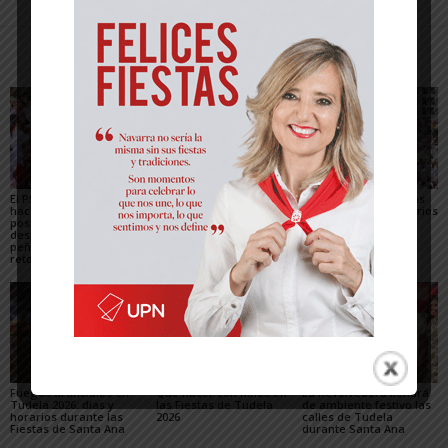
Artículos relacionados
Más del autor
El PSN-PSOE de Tudela
Toquero destaca la
Gigantes y Cabezudos
hace un balance
convivencia y la caída
en Tudela 2026: horarios
positivo de las fiestas,
de los delitos en el
y recorridos en las
destaca el papel de las
balance de las Fiestas
Fiestas de Santa Ana
peñas y plantea los
de Santa Ana 2026
retos para mejorarlas
Fuegos artificiales en
Qué hacer con niños en
La Revolvedera llenará
Tudela 2026: días y
las Fiestas de Tudela
de ambiente festivo las
horarios durante las
2026
calles de Tudela
Fiestas de Santa Ana
durante Santa Ana