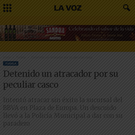
Inicio
Tudela
Detenido un atracador por su peculiar casco
TUDELA
Detenido un atracador por su
peculiar casco
Intentó atracar sin éxito la sucursal del
BBVA en Plaza de Europa. Un descuido
llevó a la Policía Municipal a dar con su
paradero