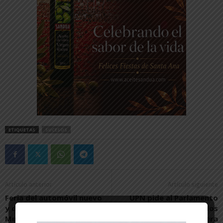
ETIQUETAS
SUCESOS
Artículo anterior
Artículo siguiente
Feria del automóvil nuevo
UPN pide al Parlamento
y de ocasión en
Foral apoyo para los
Mundomóvil
regantes de la Ribera