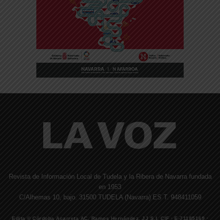
Revista de Información Local de Tudela y la Ribera de Navarra fundada
en 1953
C/Alhemas 10, bajo. 31500 TUDELA (Navarra) ES T. 948411059
Edita © Córdoba Acarreta AC, Ramos Hernández, JJ S.I. CIF · E-71185169 ·