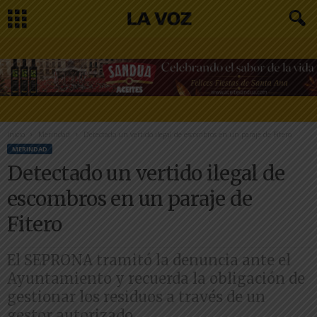
Inicio
Merindad
Detectado un vertido ilegal de escombros en un paraje de Fitero
MERINDAD
Detectado un vertido ilegal de
escombros en un paraje de
Fitero
El SEPRONA tramitó la denuncia ante el
Ayuntamiento y recuerda la obligación de
gestionar los residuos a través de un
gestor autorizado