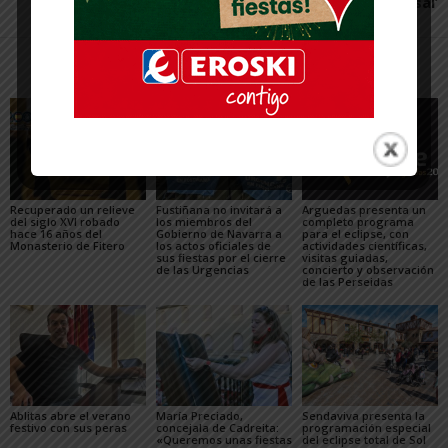
Futsal’
Artículos relacionados
Más del autor
Recuperado un relieve
Fustiñana no invitará a
Arguedas presenta un
del siglo XVI robado
los miembros del
completo programa
hace 16 años del
Gobierno de Navarra a
para el eclipse, con
Monasterio de Fitero
los actos oficiales de
actividades científicas,
sus fiestas por el cierre
visitas guiadas,
de las Urgencias
concierto y observación
de las Perseidas
Ablitas abre el verano
María Preciado,
Sendaviva presenta la
festivo con sus peras
concejala de Cadreita:
programación especial
«Queremos unas fiestas
del eclipse total de Sol