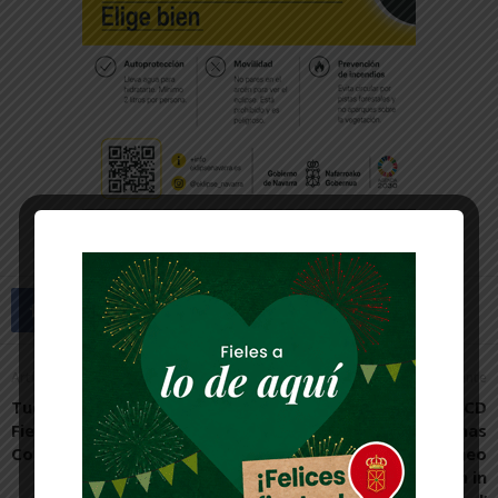
Artículo anterior
Artículo siguiente
Tudela no tendrá Mesa de
Las jugadoras del CD
Fiestas como planteaba
Murchante, campeonas
Contigo Tudela
con Navarra en el torneo
internacional ‘Women in