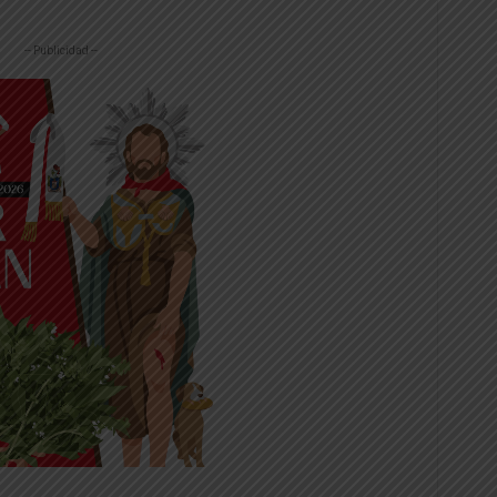
-- Publicidad --