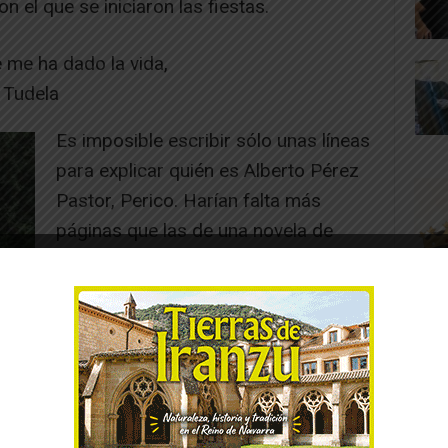
on el que se iniciaron las fiestas.
 me ha dado la vida,
 Tudela
Es imposible escribir sólo unas líneas
para explicar quién es Alberto Pérez
Pastor, Perico. Harían falta más
páginas que las de una novela de
Carlos Aurensanz para hablar tan
sólo de sus virtudes y anécdotas. Peri
es de esas personas que son otra
cosa. Vamos, que no son personas
ue a mí me evoca Perico es la que acuñó
del Elegido». Perico es “un animal de