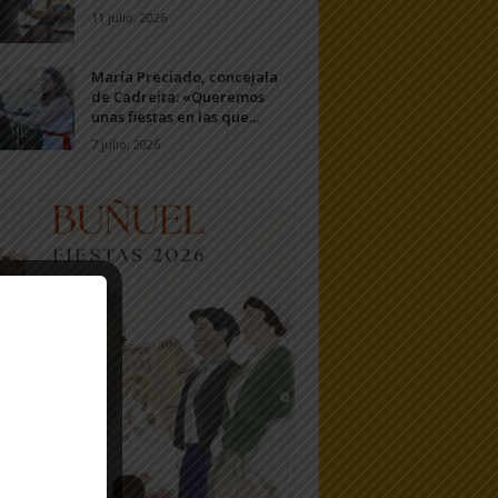
11 julio, 2026
María Preciado, concejala
de Cadreita: «Queremos
unas fiestas en las que...
7 julio, 2026