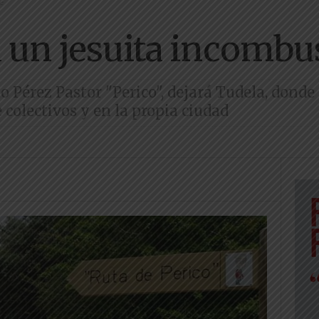
e
 un jesuita incombus
o Pérez Pastor "Perico", dejará Tudela, dond
colectivos y en la propia ciudad