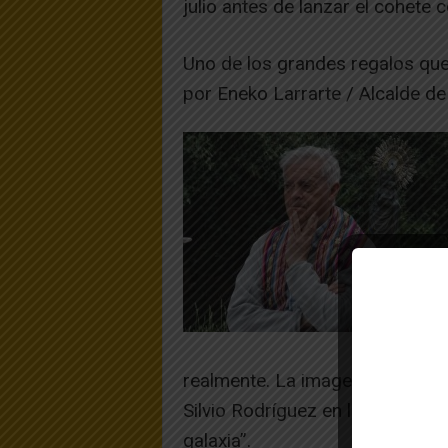
julio antes de lanzar el cohete c
Uno de los grandes regalos que
por Eneko Larrarte / Alcalde de
realmente. La imagen poética q
Silvio Rodríguez en la «Canción 
galaxia”.