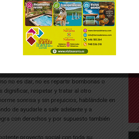
artículo, quienes le conocemos sabemos que
reo que hay que poner en el lugar que se
r sus palabras, por sus hechos.
 tiradillas” como diría él, para explicar que
os años que lleva en Tudela de manera
ótica a veces (como es todo animal de galaxia
 por esos y esas que no tienen nombre para
timo no es dar, no es repartir bombonas o
dignificar, respetar y tratar al otro
norme sonrisa y sin prejuicios, hablándole en
ando de ayudarle a salir adelante y a
gra con derechos y por supuesto también
 potente proyecto social con toda su