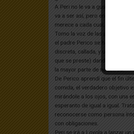
A Peri no le va a gustar este 
va a ser así, pero en la vida, c
merece a cada cual, más que po
Tomo la voz de las personas “más
el padre Perico se ha pegado l
discreta, callada, y un poco ca
que se preste) dando, haciendo
la mayor parte de nosotros.
De Perico aprendí que el fin úl
comida, el verdadero objetivo es 
mirándole a los ojos, con una e
esperanto de igual a igual. Trat
reconocerse como persona ínte
con obligaciones.
Peri se irá a Loyola a lanzar un