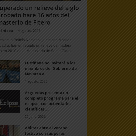
uperado un relieve del siglo
 robado hace 16 años del
asterio de Fitero
Córdoba
-
4 agosto, 2026
s de la Policía Nacional, junto con Mossos
uadra, han entregado un relieve de madera
o en 2010 en el Monasterio de Santa Clara...
Fustiñana no invitará a los
miembros del Gobierno de
Navarra a...
1 agosto, 2026
Arguedas presenta un
completo programa para el
eclipse, con actividades
científicas,...
20 julio, 2026
Ablitas abre el verano
festivo con sus peras