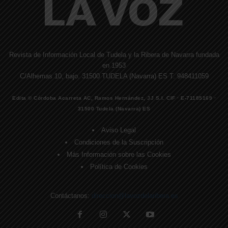
Revista de Información Local de Tudela y la Ribera de Navarra fundada
en 1953
C/Alhemas 10, bajo. 31500 TUDELA (Navarra) ES T. 948411059
Edita © Córdoba Acarreta AC, Ramos Hernández, JJ S.I. CIF · E-71185169 ·
31500 Tudela (Navarra) ES
Aviso Legal
Condiciones de la Suscripción
Más Información sobre las Cookies
Política de Cookies
Contáctanos:
direccion@lavozdelaribera.es