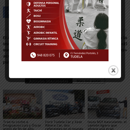
Artículo anterior
Artículo siguiente
El Ayuntamiento de Ablitas
Santi Lorente aúna la
invierte más de 200.000
historia y la fantasía en «El
euros en mejorar la
triángulo de las Bardenas»
accesibilidad al colegio
público
Artículos relacionados
Más del autor
Trae tu coche a
Ford Tudela Car y Seat
Isuzu M21 basculante, el
Desguaces Luis y Óscar
Ribera Car, dos
camión ligero que
antes de fin de año,
referentes en el mundo
ofrece una gran