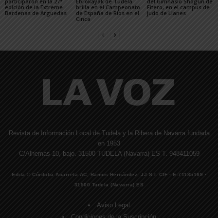
participaron en la 27ª
Ebrokayak de Tudela
del Gimnasio Shogun de
edición de la Extreme
brilla en el Campeonato
Fitero, en el campus de
Bardenas de Arguedas
de España de Ríos en el
judo de Llanes
Cinca
Revista de Información Local de Tudela y la Ribera de Navarra fundada
en 1953
C/Alhemas 10, bajo. 31500 TUDELA (Navarra) ES T. 948411059
Edita © Córdoba Acarreta AC, Ramos Hernández, JJ S.I. CIF · E-71185169 ·
31500 Tudela (Navarra) ES
Aviso Legal
Condiciones de la Suscripción