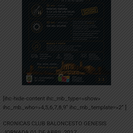
[ihc-hide-content ihc_mb_type=»show»
ihc_mb_who=»4,5,6,7,8,9″ ihc_mb_template=»2″ ]
CRONICAS CLUB BALONCESTO GENESIS
JORNADA 01 DE ABRIL 2017