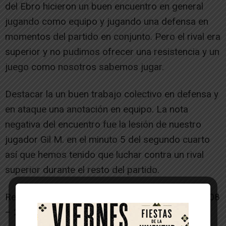
del Ebro hicieron un buen encuentro en general
jugando como equipo y jugando una defensa en
momentos del partido en conjunto. Pero el rival era
superior y no pudimos ofrecer una resistencia y un
juego como nosotros sabemos jugar.
Destacar la un buen trabajo colectivo en defensa y
en ataque una anotación en equipo. La nota
negativa del encuentro fue la lesión de nuestro
jugador Gil M. en el minuto 5 del segundo cuarto
así que hemos tenido que luchar contra un rival
superior durante el resto del partido.
Resultado por cuartos: (07 – 20) – (02 – 19) – (08
– 22) – (06 – 25)