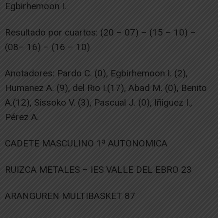
Egbirhemoon I.
Resultado por cuartos: (20 – 07) – (15 – 10) –
(08– 16) – (16 – 10)
Anotadores: Pardo C. (0), Egbirhemoon I. (2),
Humanez A. (9), del Rio I.(17), Abad M. (0), Benito
A.(12), Sissoko V. (3), Pascual J. (0), Iñiguez I.,
Pérez A.
CADETE MASCULINO 1ª AUTONOMICA
RUIZCA METALES – IES VALLE DEL EBRO 23
ARANGUREN MULTIBASKET 87