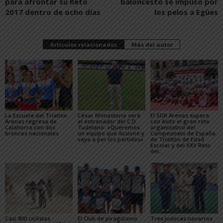
para afrontar su Reto
baloncesto se impuso por
2017 dentro de ocho días
los pelos a Egües
Artículos relacionados
Más del autor
La Escuela del Triatlón
César Monasterio será
El SDR Arenas supera
Arenas regresa de
el entrenador del C.D.
con éxito el gran reto
Calahorra con dos
Tudelano: «Queremos
organizativo del
bronces nacionales
un equipo que ilusione y
Campeonato de España
vaya a por los partidos»
de Triatlón de Edad
Escolar y del XXV Reto
del...
Casi 800 ciclistas
El Club de piragüismo
Tres judocas navarros