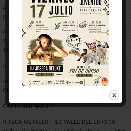
Anotadores: Huerta G. (4), Gil M. (2), Humanez A.
(6), Jiménez I. (8), Villafranca J. (3), Plaza H. (1).
CADETE FEMENINO 2ª CATEGORIA 2º FASE
PUESTOS 29 – 32
TERESIANAS 41
RUIZCA METALES – IES VALLE DEL EBRO 26
INFANTIL MASCULINO 2ª CATEGORIA 1º FASE
GRUPO UNICO
GAZTE BERRIAK 37
RUIZCA METALES – IES VALLE DEL EBRO 38
Trabajada victoria como visitante de los jugadores