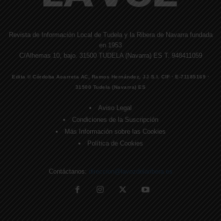
Revista de Información Local de Tudela y la Ribera de Navarra fundada
en 1953
C/Alhemas 10, bajo. 31500 TUDELA (Navarra) ES T. 948411059
Edita © Córdoba Acarreta AC, Ramos Hernández, JJ S.I. CIF · E-71185169 ·
31500 Tudela (Navarra) ES
Aviso Legal
Condiciones de la Suscripción
Más Información sobre las Cookies
Política de Cookies
Contáctanos:
direccion@lavozdelaribera.es