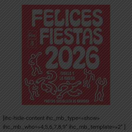
[ihc-hide-content ihc_mb_type=»show»
ihc_mb_who=»4,5,6,7,8,9″ ihc_mb_template=»2″ ]