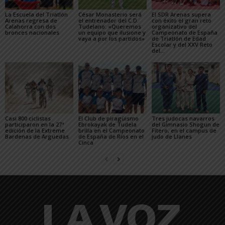
La Escuela del Triatlón
César Monasterio será
El SDR Arenas supera
Arenas regresa de
el entrenador del C.D.
con éxito el gran reto
Calahorra con dos
Tudelano: «Queremos
organizativo del
bronces nacionales
un equipo que ilusione y
Campeonato de España
vaya a por los partidos»
de Triatlón de Edad
Escolar y del XXV Reto
del...
Casi 800 ciclistas
El Club de piragüismo
Tres judocas navarros
participaron en la 27ª
Ebrokayak de Tudela
del Gimnasio Shogun de
edición de la Extreme
brilla en el Campeonato
Fitero, en el campus de
Bardenas de Arguedas
de España de Ríos en el
judo de Llanes
Cinca