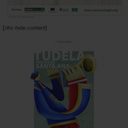
[/ihc-hide-content]
-- Publicidad --