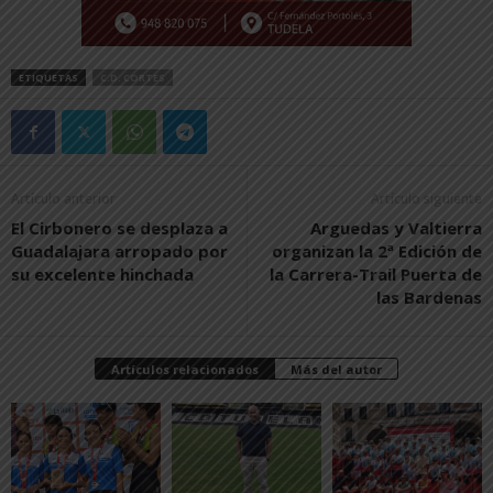
ETIQUETAS
C.D. CORTES
Artículo anterior
Artículo siguiente
El Cirbonero se desplaza a
Arguedas y Valtierra
Guadalajara arropado por
organizan la 2ª Edición de
su excelente hinchada
la Carrera-Trail Puerta de
las Bardenas
Artículos relacionados
Más del autor