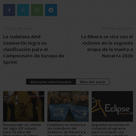
Artículo anterior
Artículo siguiente
La tudelana Ainé
La Ribera se cita con el
Sanmartín logra su
ciclismo en la segunda
clasificación para el
etapa de la Vuelta a
Campeonato de Europa de
Navarra 2026
Sprint
Artículos relacionados
Más del autor
Recuperado un relieve
Fustiñana no invitará a
Arguedas presenta un
del siglo XVI robado
los miembros del
completo programa
hace 16 años del
Gobierno de Navarra a
para el eclipse, con
Monasterio de Fitero
los actos oficiales de
actividades científicas,