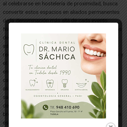
al celebrarse en hostelería de proximidad, busca
convertir estos espacios en aliados permanentes
de la denominación más allá de cada evento.
Navarra elabora hoy algunos de los mejores vinos
de su historia. Sus rosados son referencia
internacional, su Garnacha acumula
reconocimientos en los mercados más exigentes y
el 22% de su viñedo ya trabaja en ecológico. Sin
embargo, el Consejo Regulador sostiene que la
calidad, por sí sola, no es suficiente: un vino no
alcanza su valor completo si el consumidor no
sabe quién lo elaboró, en qué tierra creció y qué
decisiones tomó la persona que lo embotella. Esa
brecha entre lo que se produce y lo que se cuenta
es, precisamente, lo que «Navarra en Origen»