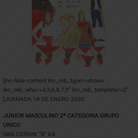
[ihc-hide-content ihc_mb_type=»show»
ihc_mb_who=»4,5,6,8,7,9″ ihc_mb_template=»2″
]JORNADA 18 DE ENERO 2020
JUNIOR MASCULINO 2ª CATEGORIA GRUPO
UNICO
SAN CERNIN “B” 64