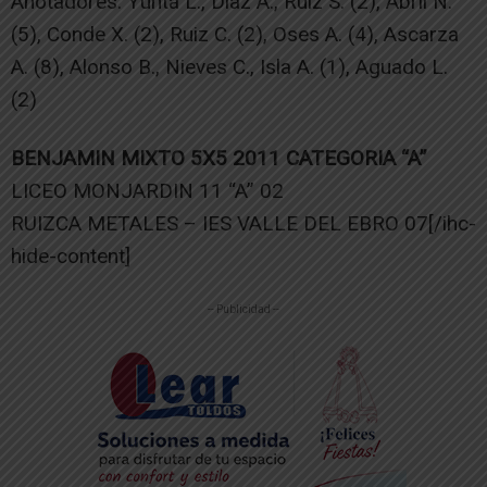
Anotadores: Yunta L., Díaz A., Ruiz S. (2), Abril N.
(5), Conde X. (2), Ruiz C. (2), Oses A. (4), Ascarza
A. (8), Alonso B., Nieves C., Isla A. (1), Aguado L.
(2)
BENJAMIN MIXTO 5X5 2011 CATEGORIA “A”
LICEO MONJARDIN 11 “A” 02
RUIZCA METALES – IES VALLE DEL EBRO 07[/ihc-
hide-content]
-- Publicidad --