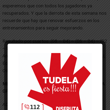
esperemos que con todos los jugadores ya
recuperados. Y que la derrota de esta semana nos
recuerde que hay que renovar esfuerzos en los
entrenamientos para seguir mejorando.
Resultado por cuartos: (08 – 04) – (06 – 04) – (02
– 04) – (02 – 04) – (16 – 05) – (02 – 06)
Anotadores: Chavarri N. (6), Khazri Y. (2), Eneriz J,
Echevarría S. (2), Hudrea S. (2), Cantero G. (2),
Oses A. (11), Ruiz Y.
MINIBASKET FEMENINO CATEGORIA “A” PREVIA
GRUPO 2
ADEMAR ARTEMISA 58