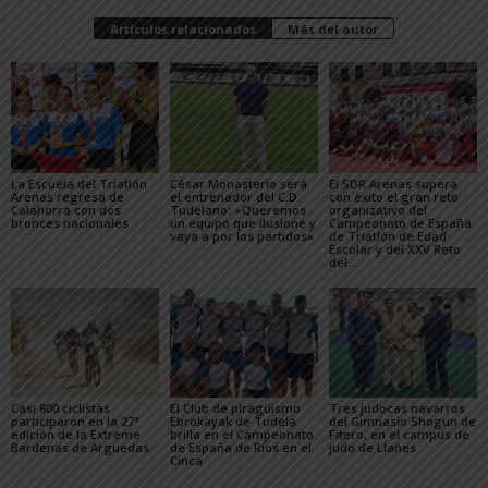
Artículos relacionados
Más del autor
La Escuela del Triatlón
César Monasterio será
El SDR Arenas supera
Arenas regresa de
el entrenador del C.D.
con éxito el gran reto
Calahorra con dos
Tudelano: «Queremos
organizativo del
bronces nacionales
un equipo que ilusione y
Campeonato de España
vaya a por los partidos»
de Triatlón de Edad
Escolar y del XXV Reto
del...
Casi 800 ciclistas
El Club de piragüismo
Tres judocas navarros
participaron en la 27ª
Ebrokayak de Tudela
del Gimnasio Shogun de
edición de la Extreme
brilla en el Campeonato
Fitero, en el campus de
Bardenas de Arguedas
de España de Ríos en el
judo de Llanes
Cinca