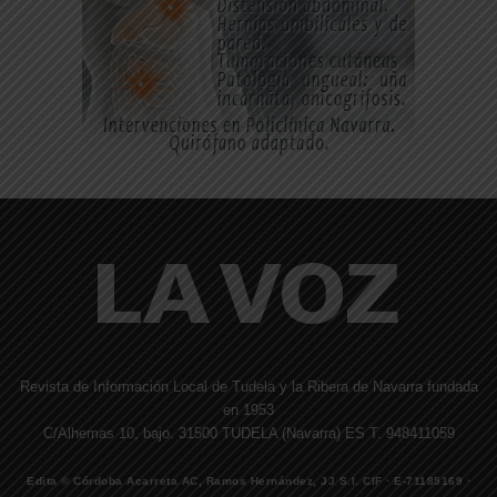
Revista de Información Local de Tudela y la Ribera de Navarra fundada
en 1953
C/Alhemas 10, bajo. 31500 TUDELA (Navarra) ES T. 948411059
Edita © Córdoba Acarreta AC, Ramos Hernández, JJ S.I. CIF · E-71185169 ·