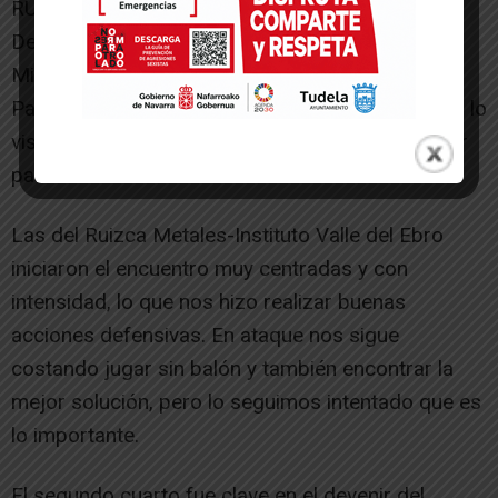
RUIZCA METALES – IES VALLE DEL EBRO 26
Derrota abultada la recibida por las chicas del
Minibasket del CB Génesis este sábado en
Pamplona, si bien el resultado no refleja del todo lo
visto, ya que se fraguo en dos cuartos malos por
parte de las de Tudela.
Las del Ruizca Metales-Instituto Valle del Ebro
iniciaron el encuentro muy centradas y con
intensidad, lo que nos hizo realizar buenas
acciones defensivas. En ataque nos sigue
costando jugar sin balón y también encontrar la
mejor solución, pero lo seguimos intentado que es
lo importante.
El segundo cuarto fue clave en el devenir del