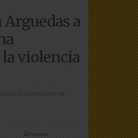
 Arguedas a
una
la violencia
slámica mostraron su