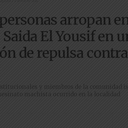
guedas a la familia de Saida...
personas arropan en
e Saida El Yousif en 
n de repulsa contra 
nstitucionales y miembros de la comunidad i
sesinato machista ocurrido en la localidad