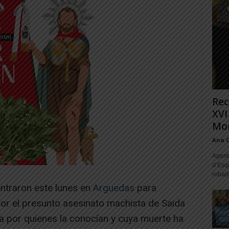
Rec
XVI
Mon
Ana 
Agente
d’Esq
robad
traron este lunes en
Arguedas
para
or el presunto asesinato machista de Saida
a por quienes la conocían y cuya muerte ha