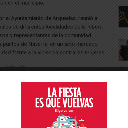
n en el municipio.
r el Ayuntamiento de Arguedas, reunió a
ales de diferentes localidades de la Ribera,
rra y representantes de la comunidad
s puntos de Navarra, en un acto marcado
unidad frente a la violencia contra las mujeres.
-- Publicidad --