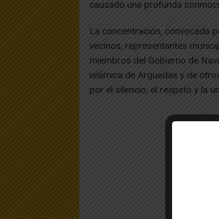
causado una profunda conmoció
La concentración, convocada po
vecinos, representantes municip
miembros del Gobierno de Nava
islámica de Arguedas y de otro
por el silencio, el respeto y la 