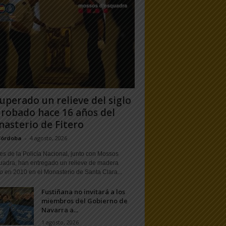
uperado un relieve del siglo
 robado hace 16 años del
asterio de Fitero
Córdoba
-
4 agosto, 2026
s de la Policía Nacional, junto con Mossos
uadra, han entregado un relieve de madera
o en 2010 en el Monasterio de Santa Clara...
Fustiñana no invitará a los
miembros del Gobierno de
Navarra a...
1 agosto, 2026