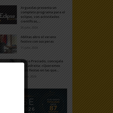
Arguedas presenta un
completo programa para el
eclipse, con actividades
científicas,...
20 julio, 2026
Ablitas abre el verano
festivo con sus peras
11 julio, 2026
María Preciado, concejala
de Cadreita: «Queremos
unas fiestas en las que...
7 julio, 2026