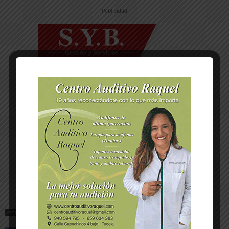
-- Publicidad --
ETIQUETAS
AGUA
CANAL DE NAVARRA
RIBERA