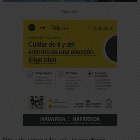
-- Publicidad --
[ihc-hide-content ihc_mb_type=»show»