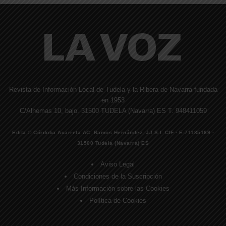
Revista de Información Local de Tudela y la Ribera de Navarra fundada
en 1953
C/Alhemas 10, bajo. 31500 TUDELA (Navarra) ES T. 948411059
Edita © Córdoba Acarreta AC, Ramos Hernández, JJ S.I. CIF · E-71185169 ·
31500 Tudela (Navarra) ES
Aviso Legal
Condiciones de la Suscripción
Más Información sobre las Cookies
Política de Cookies