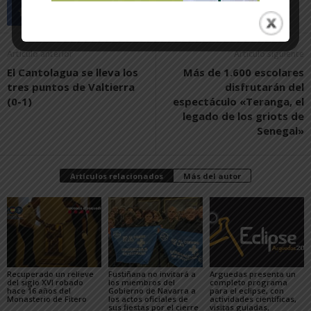
Artículo anterior
Artículo siguiente
El Cantolagua se lleva los
Más de 1.600 escolares
tres puntos de Valtierra
disfrutarán del
(0-1)
espectáculo «Teranga, el
legado de los griots de
Senegal»
Artículos relacionados
Más del autor
Recuperado un relieve
Fustiñana no invitará a
Arguedas presenta un
del siglo XVI robado
los miembros del
completo programa
hace 16 años del
Gobierno de Navarra a
para el eclipse, con
Monasterio de Fitero
los actos oficiales de
actividades científicas,
sus fiestas por el cierre
visitas guiadas,