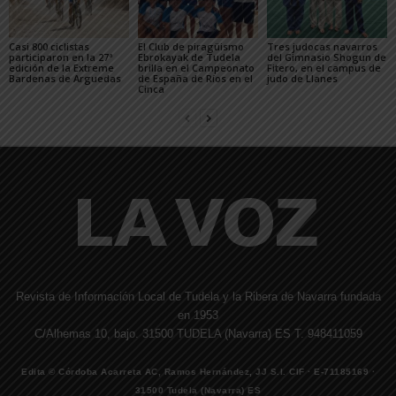
Casi 800 ciclistas
El Club de piragüismo
Tres judocas navarros
participaron en la 27ª
Ebrokayak de Tudela
del Gimnasio Shogun de
edición de la Extreme
brilla en el Campeonato
Fitero, en el campus de
Bardenas de Arguedas
de España de Ríos en el
judo de Llanes
Cinca
Revista de Información Local de Tudela y la Ribera de Navarra fundada
en 1953
C/Alhemas 10, bajo. 31500 TUDELA (Navarra) ES T. 948411059
Edita © Córdoba Acarreta AC, Ramos Hernández, JJ S.I. CIF · E-71185169 ·
31500 Tudela (Navarra) ES