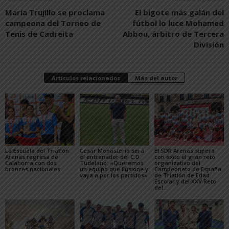
María Trujillo se proclama
El bigote más galán del
campeona del Torneo de
fútbol lo luce Mohamed
Tenis de Cadreita
Abbou, árbitro de Tercera
División
Artículos relacionados
Más del autor
La Escuela del Triatlón
César Monasterio será
El SDR Arenas supera
Arenas regresa de
el entrenador del C.D.
con éxito el gran reto
Calahorra con dos
Tudelano: «Queremos
organizativo del
bronces nacionales
un equipo que ilusione y
Campeonato de España
vaya a por los partidos»
de Triatlón de Edad
Escolar y del XXV Reto
del...