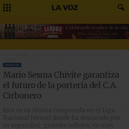
Inicio
Deportes
Mario Sesma Chivite garantiza el futuro de la portería del C.A.
Cirbonero
DEPORTES
Mario Sesma Chivite garantiza
el futuro de la portería del C.A.
Cirbonero
Este es su última temporada en el Liga
Nacional Juvenil donde ha destacado por
su seguridad, grandes reflejos, va muy