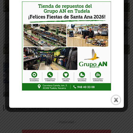
[/ihc-hide-content]
-- Publicidad --