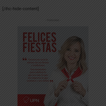
[/ihc-hide-content]
-- Publicidad --