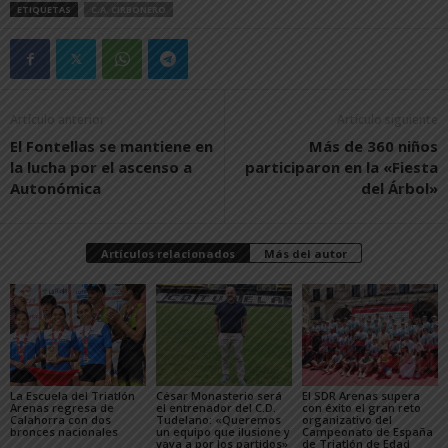
ETIQUETAS
C.A. CIRBONERO
Artículo anterior
Artículo siguiente
El Fontellas se mantiene en
Más de 360 niños
la lucha por el ascenso a
participaron en la «Fiesta
Autonómica
del Árbol»
Artículos relacionados
Más del autor
La Escuela del Triatlón
César Monasterio será
El SDR Arenas supera
Arenas regresa de
el entrenador del C.D.
con éxito el gran reto
Calahorra con dos
Tudelano: «Queremos
organizativo del
bronces nacionales
un equipo que ilusione y
Campeonato de España
vaya a por los partidos»
de Triatlón de Edad