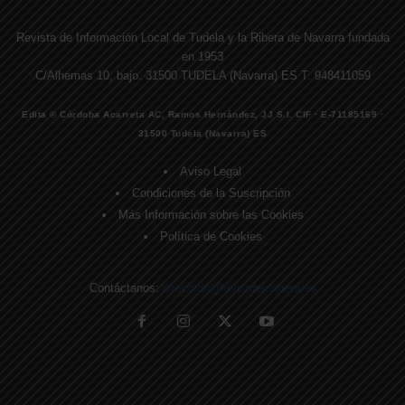
Revista de Información Local de Tudela y la Ribera de Navarra fundada
en 1953
C/Alhemas 10, bajo. 31500 TUDELA (Navarra) ES T. 948411059
Edita © Córdoba Acarreta AC, Ramos Hernández, JJ S.I. CIF · E-71185169 ·
31500 Tudela (Navarra) ES
Aviso Legal
Condiciones de la Suscripción
Más Información sobre las Cookies
Política de Cookies
Contáctanos:
direccion@lavozdelaribera.es