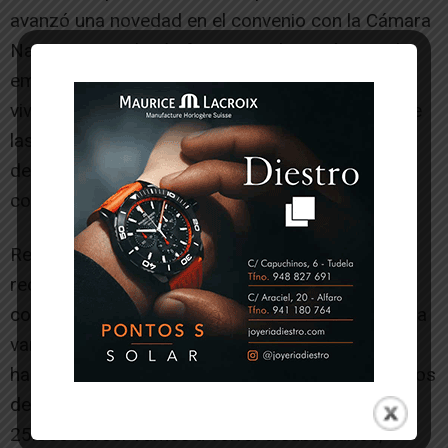
avanzó una novedad en el convenio con la Cámara
Navarra: se incluirán funciones de un técnico de
empleo más enfocadas al asesoramiento en
vivienda. “Para atender al vecino, que les explique
las ayudas, hacer una bolsa de viviendas
deshabitadas… tratar ese tema en las pocas
competencias que tenemos”, afirmó.
Respecto al problema de la vivienda, el alcalde
reconoció la dificultad por el alto coste de la
construcción. El Ayuntamiento mantiene a la venta
varios terrenos municipales a precios que no se
han incrementado desde 2006. “Tenemos terrenos
de unos 200 metros que rondan los 22.000 a
25.000 euros. Vamos a volver a subastarlos,