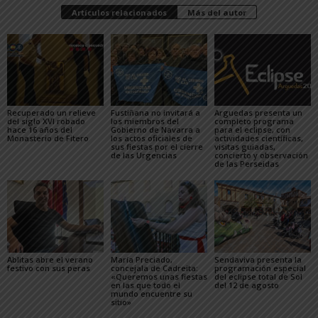
Artículos relacionados
Más del autor
Recuperado un relieve
Fustiñana no invitará a
Arguedas presenta un
del siglo XVI robado
los miembros del
completo programa
hace 16 años del
Gobierno de Navarra a
para el eclipse, con
Monasterio de Fitero
los actos oficiales de
actividades científicas,
sus fiestas por el cierre
visitas guiadas,
de las Urgencias
concierto y observación
de las Perseidas
Ablitas abre el verano
María Preciado,
Sendaviva presenta la
festivo con sus peras
concejala de Cadreita:
programación especial
«Queremos unas fiestas
del eclipse total de Sol
en las que todo el
del 12 de agosto
mundo encuentre su
sitio»