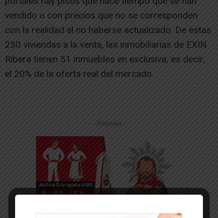
portales hay pisos que hace tiempo que se han
vendido o con precios que no se corresponden
con la realidad al no haberse actualizado. De estas
250 viviendas a la venta, las inmobiliarias de EXIN
Ribera tienen 51 inmuebles en exclusiva, es decir,
el 20% de la oferta real del mercado.
-- Publicidad --