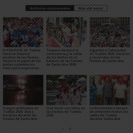
Artículos relacionados
Más del autor
El PSN-PSOE de Tudela
Toquero destaca la
Gigantes y Cabezudos
hace un balance
convivencia y la caída
en Tudela 2026: horarios
positivo de las fiestas,
de los delitos en el
y recorridos en las
destaca el papel de las
balance de las Fiestas
Fiestas de Santa Ana
peñas y plantea los
de Santa Ana 2026
retos para mejorarlas
Fuegos artificiales en
Qué hacer con niños en
La Revolvedera llenará
Tudela 2026: días y
las Fiestas de Tudela
de ambiente festivo las
horarios durante las
2026
calles de Tudela
Fiestas de Santa Ana
durante Santa Ana