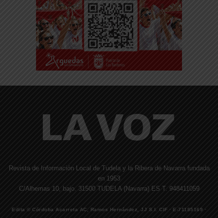
Revista de Información Local de Tudela y la Ribera de Navarra fundada
en 1953
C/Alhemas 10, bajo. 31500 TUDELA (Navarra) ES T. 948411059
Edita © Córdoba Acarreta AC, Ramos Hernández, JJ S.I. CIF · E-71185169 ·