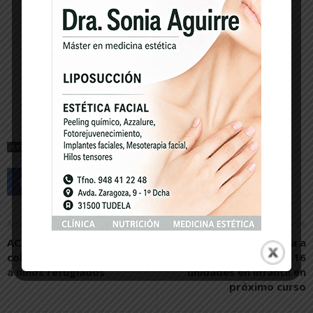
ETIQUETAS
EMPRESA
Artículo anterior
Artículo siguiente
ACNUR y Sendaviva
El ayuntamiento plantea a
colaboran para escolarizar
Educación ofertar 16
a niños refugiados
unidades en infantil en
próximo curso